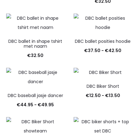
€
32.50
tot
€33.95
DBC ballet in shape tshirt
DBC ballet posities hoodie
met naam
Prijskla
€
37.50
-
€
42.50
€
32.50
€37.50
tot
€42.50
DBC Biker Short
Prijskla
DBC baseball jasje dancer
€
12.50
-
€
13.50
Prijsklasse:
€12.50
€
44.95
-
€
49.95
€44.95
tot
tot
€13.50
€49.95