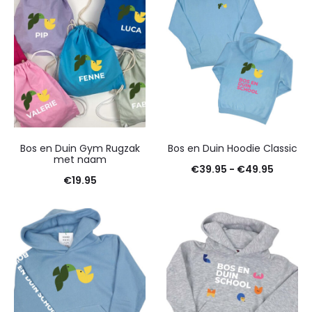
Bos en Duin Gym Rugzak
Bos en Duin Hoodie Classic
met naam
Prijskla
€
39.95
-
€
49.95
€
19.95
€39.95
tot
€49.95