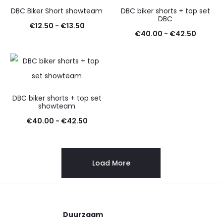
DBC Biker Short showteam
DBC biker shorts + top set
DBC
Prijsklasse:
€
12.50
-
€
13.50
Prijskl
€
40.00
-
€
42.50
€12.50
€40.0
tot
tot
€13.50
€42.5
DBC biker shorts + top set
showteam
Prijsklasse:
€
40.00
-
€
42.50
€40.00
tot
Load More
€42.50
Duurzaam