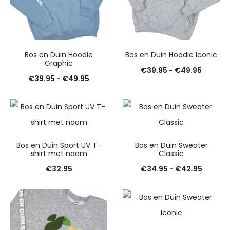
Bos en Duin Hoodie
Bos en Duin Hoodie Iconic
Graphic
Prijskla
€
39.95
-
€
49.95
Prijsklasse:
€
39.95
-
€
49.95
€39.95
€39.95
tot
tot
€49.95
€49.95
Bos en Duin Sport UV T-
Bos en Duin Sweater
shirt met naam
Classic
Prijskla
€
32.95
€
34.95
-
€
42.95
€34.95
tot
€42.95