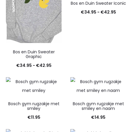
Bos en Duin Sweater Iconic
Prijskla
€
34.95
-
€
42.95
€34.95
tot
€42.95
Bos en Duin Sweater
Graphic
Prijsklasse:
€
34.95
-
€
42.95
€34.95
tot
€42.95
Bosch gym rugzakje met
Bosch gym rugzakje met
smiley
smiley en naam
€
11.95
€
14.95