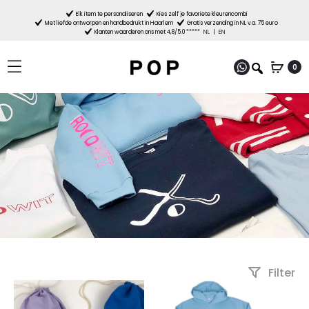
Elk item te personaliseren
Kies zelf je favoriete kleurencombi
Met liefde ontworpen en handbedrukt in Haarlem
Gratis verzending in NL v.a. 75 euro
Klanten waarderen ons met 4,8/5.0 *****
NL
|
EN
0
Filter