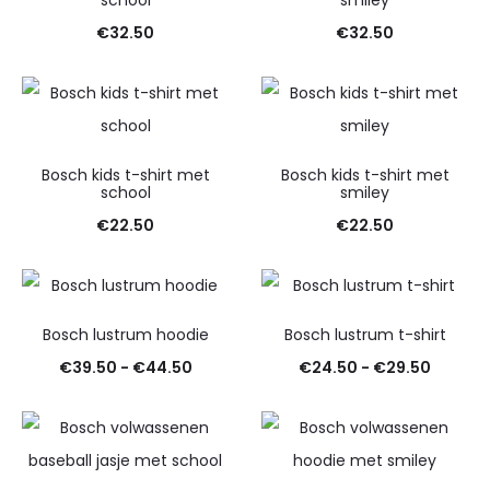
€
32.50
€
32.50
Bosch kids t-shirt met
Bosch kids t-shirt met
school
smiley
€
22.50
€
22.50
Bosch lustrum hoodie
Bosch lustrum t-shirt
Prijsklasse:
Prijskla
€
39.50
-
€
44.50
€
24.50
-
€
29.50
€39.50
€24.50
tot
tot
€44.50
€29.50