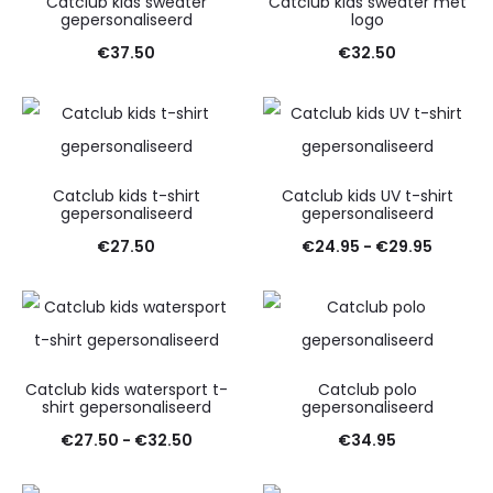
Catclub kids sweater
Catclub kids sweater met
gepersonaliseerd
logo
€
37.50
€
32.50
Catclub kids t-shirt
Catclub kids UV t-shirt
gepersonaliseerd
gepersonaliseerd
Prijskla
€
27.50
€
24.95
-
€
29.95
€24.95
tot
€29.95
Catclub kids watersport t-
Catclub polo
shirt gepersonaliseerd
gepersonaliseerd
Prijsklasse:
€
27.50
-
€
32.50
€
34.95
€27.50