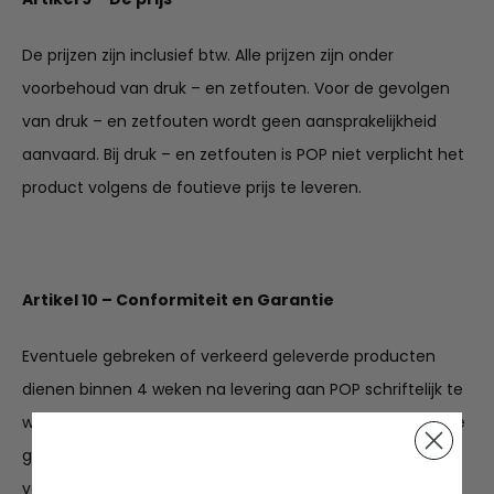
De prijzen zijn inclusief btw. Alle prijzen zijn onder
voorbehoud van druk – en zetfouten. Voor de gevolgen
van druk – en zetfouten wordt geen aansprakelijkheid
aanvaard. Bij druk – en zetfouten is POP niet verplicht het
product volgens de foutieve prijs te leveren.
Artikel 10 – Conformiteit en Garantie
Eventuele gebreken of verkeerd geleverde producten
dienen binnen 4 weken na levering aan POP schriftelijk te
worden gemeld. Terugzending van de producten dient te
geschieden in de originele verpakking en in nieuwstaat
verkerend.