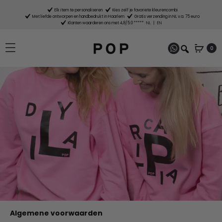
Elk item te personaliseren
Kies zelf je favoriete kleurencombi
Met liefde ontworpen en handbedrukt in Haarlem
Gratis verzending in NL v.a. 75 euro
Klanten waarderen ons met 4,8/5.0 *****
NL
|
EN
0
Algemene voorwaarden