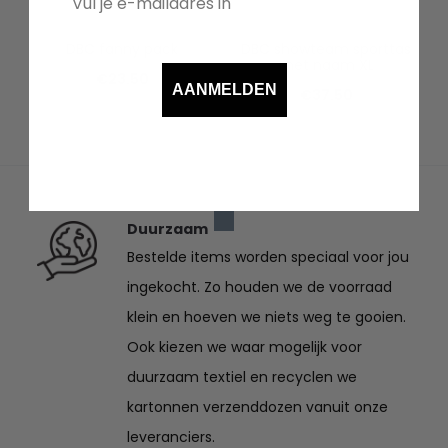
DBC fanny pack
DBC showteam sporttas
met naam XL
€
23.50
AANMELDEN
€
37.50
Duurzaam
Bestelde items worden speciaal voor jou
ingekocht. Zo houden we de voorraad
klein en hoeven we niets weg te gooien.
Ook kiezen we waar mogelijk voor
duurzaam textiel en recyclen we
kartonnen verzenddozen vanuit onze
leveranciers.