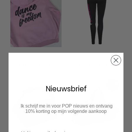
DBC quote hoodie
DBC legging
Prijsklasse:
Prijsklas
€
47.50
-
€
50.00
€
32.50
-
€
34.95
€47.50
€32.50
tot
tot
Nieuwsbrief
€50.00
€34.95
Ik schrijf me in voor POP nieuws en ontvang
10% korting op mijn volgende aankoop