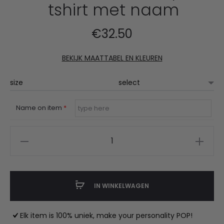
tshirt met naam
€
32.50
BEKIJK MAATTABEL EN KLEUREN
size
Name on item
*
DBC
ballet
in
shape
IN WINKELWAGEN
tshirt
met
Elk item is 100% uniek, make your personality POP!
naam