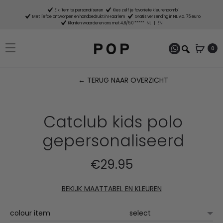
Elk item te personaliseren
Kies zelf je favoriete kleurencombi
Met liefde ontworpen en handbedrukt in Haarlem
Gratis verzending in NL v.a. 75 euro
Klanten waarderen ons met 4,8/5.0 *****
NL
|
EN
0
← TERUG NAAR OVERZICHT
P
n
Catclub kids polo
gepersonaliseerd
€
29.95
BEKIJK MAATTABEL EN KLEUREN
colour item