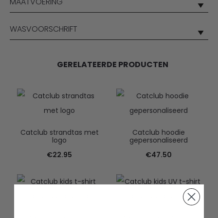
MAATVOERING
WASVOORSCHRIFT
GERELATEERDE PRODUCTEN
Catclub strandtas met
Catclub hoodie
logo
gepersonaliseerd
€
22.95
€
47.50