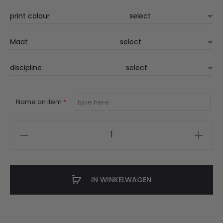
print colour
Maat
discipline
Name on item
*
Catclub
kids
polo
gepersonaliseerd
IN WINKELWAGEN
aantal