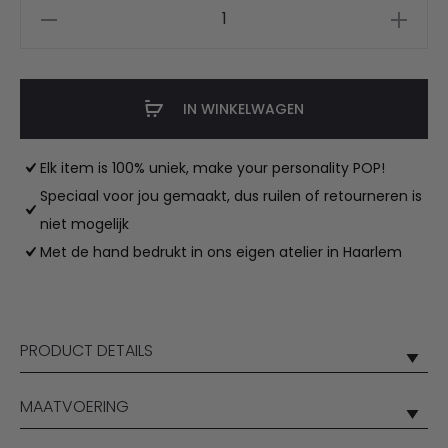
DBC
legging
dancer
aantal
IN WINKELWAGEN
Elk item is 100% uniek, make your personality POP!
Speciaal voor jou gemaakt, dus ruilen of retourneren is
niet mogelijk
Met de hand bedrukt in ons eigen atelier in Haarlem
PRODUCT DETAILS
MAATVOERING