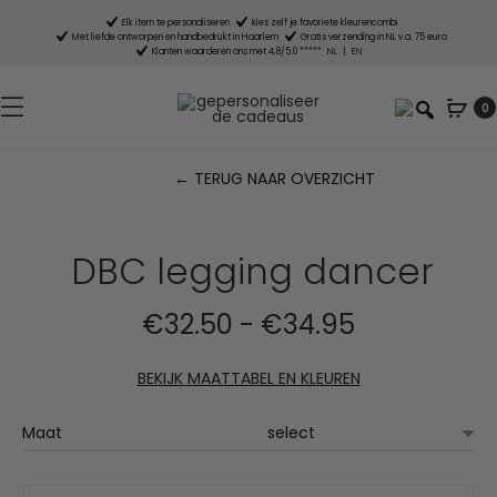
Elk item te personaliseren
Kies zelf je favoriete kleurencombi
Met liefde ontworpen en handbedrukt in Haarlem
Gratis verzending in NL v.a. 75 euro
Klanten waarderen ons met 4,8/5.0 *****
NL
|
EN
0
← TERUG NAAR OVERZICHT
P
n
DBC legging dancer
Prijsklasse:
€
32.50
-
€
34.95
€32.50
BEKIJK MAATTABEL EN KLEUREN
tot
Maat
€34.95