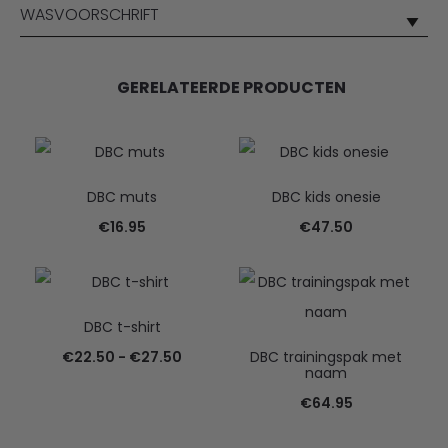
WASVOORSCHRIFT
GERELATEERDE PRODUCTEN
DBC muts
DBC kids onesie
€
16.95
€
47.50
DBC t-shirt
Prijsklasse:
€
22.50
-
€
27.50
DBC trainingspak met
naam
€22.50
€
64.95
tot
€27.50