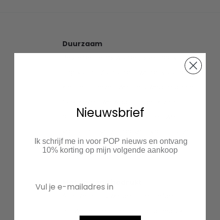
Duurzaam
Bestelde items worden speciaal voor jou
ingekocht. Zo houden we de voorraad
klein en hoeven we niets weg te gooien.
Ook kiezen we waar mogelijk voor
Nieuwsbrief
duurzaam textiel en recyclen we
kartonnen verzenddozen vanuit onze
Ik schrijf me in voor POP nieuws en ontvang
leveranciers.
10% korting op mijn volgende aankoop
Met de hand bedrukt
Al onze prints worden met liefde
ontworpen en met de hand bedrukt in