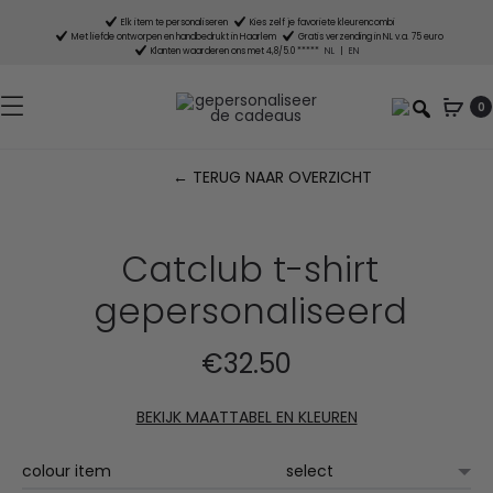
Elk item te personaliseren
Kies zelf je favoriete kleurencombi
Met liefde ontworpen en handbedrukt in Haarlem
Gratis verzending in NL v.a. 75 euro
Klanten waarderen ons met 4,8/5.0 *****
NL
|
EN
0
← TERUG NAAR OVERZICHT
P
n
Catclub t-shirt
gepersonaliseerd
€
32.50
BEKIJK MAATTABEL EN KLEUREN
colour item