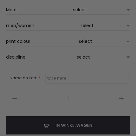
Maat
men/women
print colour
discipline
Name on item
*
Catclub
t-
shirt
gepersonaliseerd
IN WINKELWAGEN
aantal