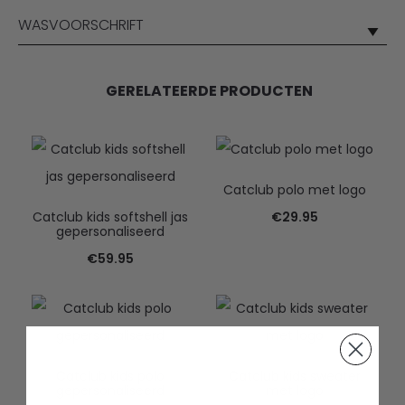
WASVOORSCHRIFT
GERELATEERDE PRODUCTEN
Catclub polo met logo
Catclub kids softshell jas
€
29.95
gepersonaliseerd
€
59.95
Catclub kids polo
Catclub kids sweater
gepersonaliseerd
met logo