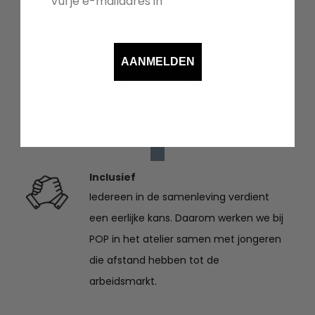
Met de hand bedrukt
Al onze prints worden met liefde
ontworpen en met de hand bedrukt in
AANMELDEN
ons eigen atelier in Haarlem. Zo kunnen
we garant staan voor de mooiste
kwaliteit.
Inclusief
Iedereen in de samenleving verdient
een eerlijke kans. Daarom werken we bij
POP in het atelier samen met jongeren
die afstand hebben tot de
arbeidsmarkt.