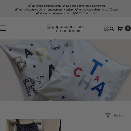
Elk item te personaliseren
Kies zelf je favoriete kleurencombi
Met liefde ontworpen en handbedrukt in Haarlem
Gratis verzending in NL v.a. 75 euro
Klanten waarderen ons met 4,8/5.0 *****
NL
|
EN
0
Filter