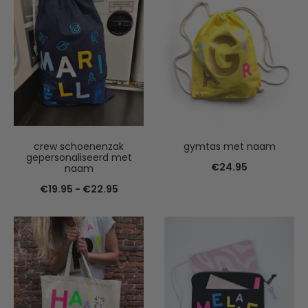
crew schoenenzak
gymtas met naam
gepersonaliseerd met
€
24.95
naam
Prijsklasse:
€
19.95
-
€
22.95
€19.95
tot
€22.95