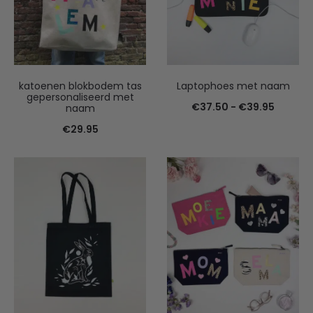
katoenen blokbodem tas
Laptophoes met naam
gepersonaliseerd met
Prijskla
€
37.50
-
€
39.95
naam
€37.50
€
29.95
tot
€39.95