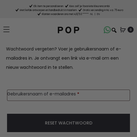
Elk item te personaliseren
Kies zelf je favoriete kleurencombi
Met liefde ontworpen en handbedrukt in Haarlem
Gratis verzending in NL v.a. 75 euro
Klanten waarderen ons met 4,8/5.0 *****
NL
|
EN
0
W
Wachtwoord vergeten? Voer je gebruikersnaam of e-
mailadres in. Je ontvangt een link via e-mail om een
a
nieuw wachtwoord in te stellen.
c
h
Vereist
Gebruikersnaam of e-mailadres
*
t
w
RESET WACHTWOORD