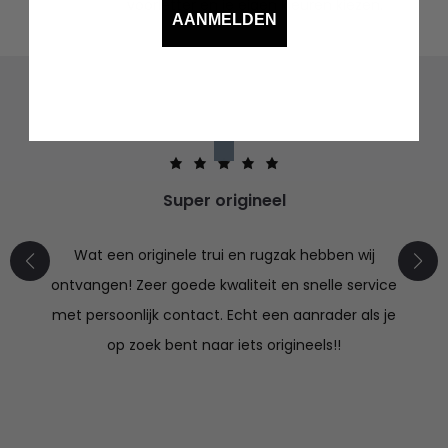
voorletter en je eigen kleuren kiezen.
AANMELDEN
Super origineel
Wat een originele trui en rugzak hebben wij
ontvangen! Zeer goede kwaliteit en snelle service
met persoonlijk contact. Echt een aanrader als je
op zoek bent naar iets origineels!!