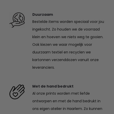
o
o
Duurzaam
Bestelde items worden speciaal voor jou
r
ingekocht. Zo houden we de voorraad
d
klein en hoeven we niets weg te gooien.
Ook kiezen we waar mogelijk voor
v
duurzaam textiel en recyclen we
e
kartonnen verzenddozen vanuit onze
leveranciers.
r
g
Met de hand bedrukt
Al onze prints worden met liefde
e
ontworpen en met de hand bedrukt in
t
ons eigen atelier in Haarlem. Zo kunnen