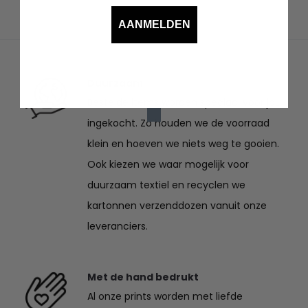
€22.50
AANMELDEN
tot
€27.50
Duurzaam
Bestelde items worden speciaal voor jou
ingekocht. Zo houden we de voorraad
klein en hoeven we niets weg te gooien.
Ook kiezen we waar mogelijk voor
duurzaam textiel en recyclen we
kartonnen verzenddozen vanuit onze
leveranciers.
Met de hand bedrukt
Al onze prints worden met liefde