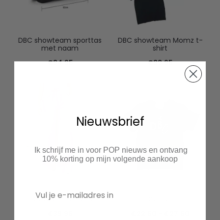
DBC showteam sporttas
DBC showteam Momz t-
met naam
shirt
€
34.95
€
33.95
Nieuwsbrief
Ik schrijf me in voor POP nieuws en ontvang
10% korting op mijn volgende aankoop
DBC wide leg pants
DBC t-shirt
Prijsklas
€
39.95
€
22.50
-
€
27.50