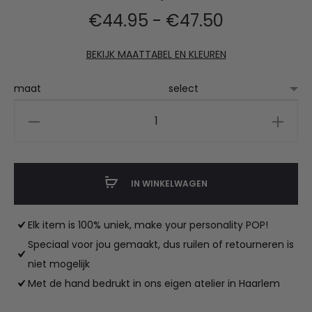
Prijsklasse:
€
44.95
-
€
47.50
€44.95
BEKIJK MAATTABEL EN KLEUREN
tot
maat
DBC
€47.50
bodywarmer
aantal
IN WINKELWAGEN
Elk item is 100% uniek, make your personality POP!
Speciaal voor jou gemaakt, dus ruilen of retourneren is
niet mogelijk
Met de hand bedrukt in ons eigen atelier in Haarlem