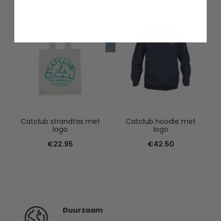
Catclub strandtas met
Catclub hoodie met
logo
logo
€
22.95
€
42.50
Duurzaam