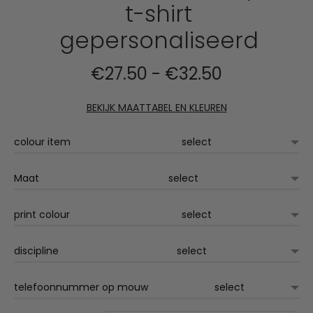
t-shirt
gepersonaliseerd
Prijsklasse:
€
27.50
-
€
32.50
€27.50
BEKIJK MAATTABEL EN KLEUREN
tot
colour item
€32.50
Maat
print colour
discipline
telefoonnummer op mouw