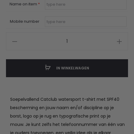
Name on item
*
Mobile number
Catclub
kids
watersport
t-
IN WINKELWAGEN
shirt
gepersonaliseerd
aantal
Soepelvallend Catclub watersport t-shirt met SPF40
bescherming en jouw naam en/of discipline op je
borst, logo op je rug en typografische print op je
mouw. Je kunt zelfs het telefoonnummer van één van
je ouders toevoegen, een veilig idee als je elkaar