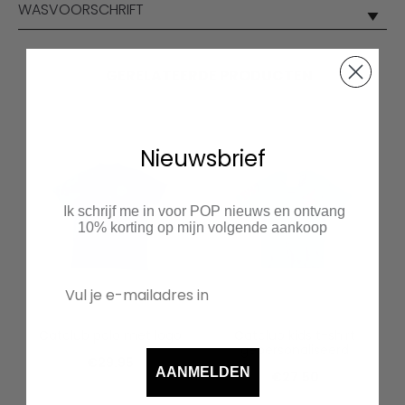
WASVOORSCHRIFT
GERELATEERDE PRODUCTEN
Nieuwsbrief
Ik schrijf me in voor POP nieuws en ontvang
10% korting op mijn volgende aankoop
Catclub polo met logo
Catclub kids t-shirt
gepersonaliseerd
€
29.95
AANMELDEN
€
27.50