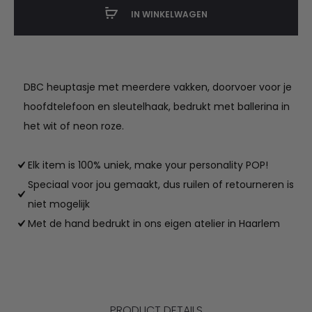
aantal
IN WINKELWAGEN
DBC heuptasje met meerdere vakken, doorvoer voor je
hoofdtelefoon en sleutelhaak, bedrukt met ballerina in
het wit of neon roze.
Elk item is 100% uniek, make your personality POP!
Speciaal voor jou gemaakt, dus ruilen of retourneren is
niet mogelijk
Met de hand bedrukt in ons eigen atelier in Haarlem
PRODUCT DETAILS