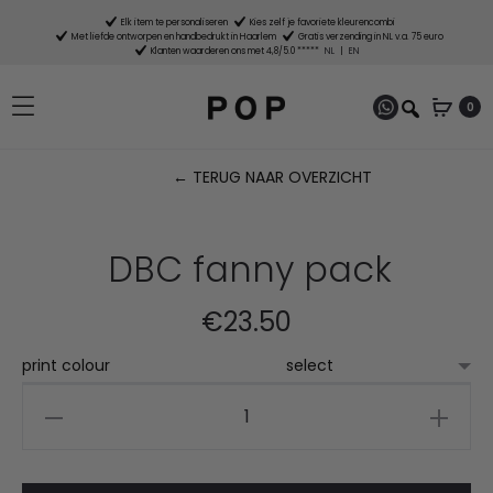
Elk item te personaliseren
Kies zelf je favoriete kleurencombi
Met liefde ontworpen en handbedrukt in Haarlem
Gratis verzending in NL v.a. 75 euro
Klanten waarderen ons met 4,8/5.0 *****
NL
|
EN
0
← TERUG NAAR OVERZICHT
P
n
DBC fanny pack
€
23.50
print colour
DBC
fanny
pack