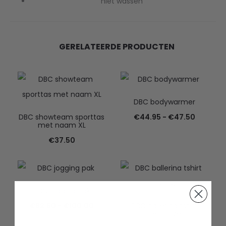
niet wassen
GERELATEERDE PRODUCTEN
DBC bodywarmer
Prijsklas
DBC showteam sporttas
€
44.95
-
€
47.50
met naam XL
€44.95
€
37.50
tot
€47.50
DBC jogging pak
Prijsklasse:
€
82.50
-
€
100.00
DBC ballerina tshirt
neonroze
€82.50