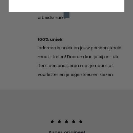
die afstand hebben tot de
arbeidsmarkt.
100% uniek
Iedereen is uniek en jouw persoonlijkheid
moet stralen! Daarom kun je bij ons elk
item personaliseren met je naam of
voorletter en je eigen kleuren kiezen.
Super origineel