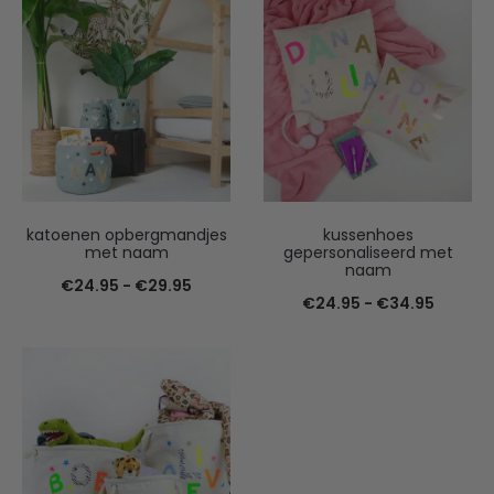
katoenen opbergmandjes
kussenhoes
met naam
gepersonaliseerd met
naam
Prijsklasse:
€
24.95
-
€
29.95
Prijskla
€
24.95
-
€
34.95
€24.95
€24.95
tot
tot
€29.95
€34.95