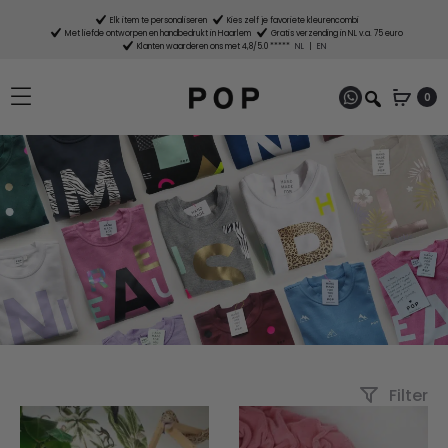
Elk item te personaliseren
Kies zelf je favoriete kleurencombi
Met liefde ontworpen en handbedrukt in Haarlem
Gratis verzending in NL v.a. 75 euro
Klanten waarderen ons met 4,8/5.0 *****
NL
|
EN
0
Filter