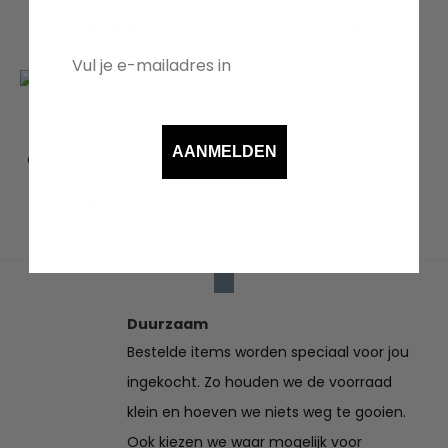
softshell jas met naam
met naam
€
64.95
€
32.50
AANMELDEN
GW teens / adults t-shirt
iconic klein
€
27.50
Duurzaam
Bestelde items worden speciaal voor jou
ingekocht. Zo houden we de voorraad
klein en hoeven we niets weg te gooien.
Ook kiezen we waar mogelijk voor