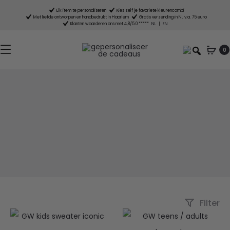
Elk item te personaliseren
Kies zelf je favoriete kleurencombi
Met liefde ontworpen en handbedrukt in Haarlem
Gratis verzending in NL v.a. 75 euro
Klanten waarderen ons met 4,8/5.0 *****
NL
|
EN
0
Filter