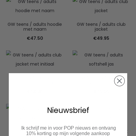
GW teens / adults hoodie
GW teens / adults club
met naam
jacket
€
47.50
€
49.95
GW teens / adults club
GW teens / adults
jacket met initiaal
softshell jas
€
54.95
€
59.95
Nieuwsbrief
Ik schrijf me in voor POP nieuws en ontvang
GW teens / adults
GW teens / adults t-shirt
10% korting op mijn volgende aankoop