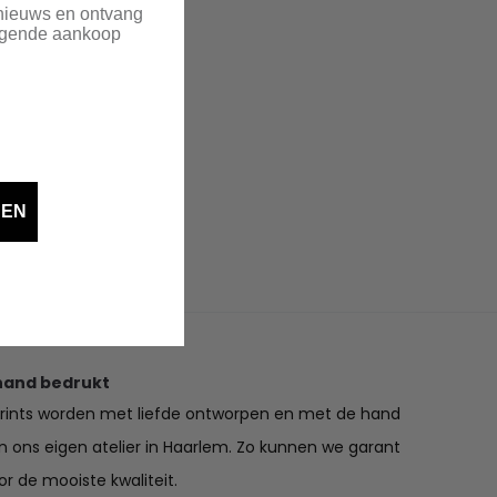
 nieuws en ontvang
olgende aankoop
DEN
hand bedrukt
prints worden met liefde ontworpen en met de hand
in ons eigen atelier in Haarlem. Zo kunnen we garant
r de mooiste kwaliteit.