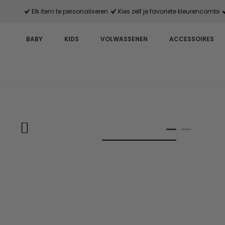
Elk item te personaliseren
Kies zelf je favoriete kleurencombi
BABY
KIDS
VOLWASSENEN
ACCESSOIRES