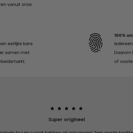
zen vanuit onze
100% un
en eerlijke kans.
Iedereen 
lier samen met
Daarom k
rbeidsmarkt.
of voorle
Super origineel
iginele trui en rugzak hebben wij ontvangen! Zeer goede kwalitei