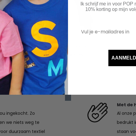
Ik schrijf me in voor POP
10% korting op mijn v
t-shirt
DBC flare legging
Prijsklasse:
Prijsklasse:
3.95
€
28.00
-
€
35.25
AANMEL
€27.50
€28.00
tot
tot
€33.95
€35.25
Met de 
jou ingekocht. Zo
Al onze 
en we niets weg te
bedrukt 
voor duurzaam textiel
staan voo