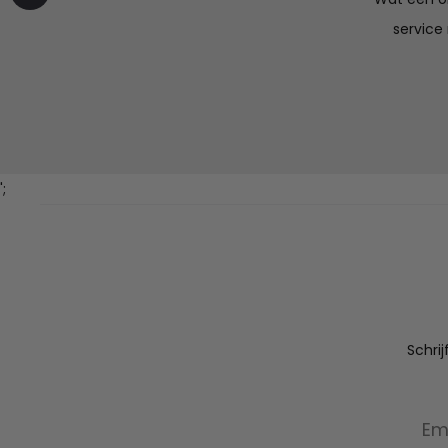
vaker bestellen.
service
';
Schri