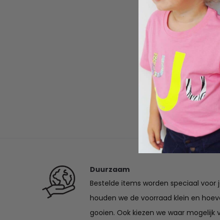
tot
€22.50
DBC ballerina 
€
27.50
-
€
3
Duurzaam
Bestelde items worden speciaal voor 
houden we de voorraad klein en hoev
gooien. Ook kiezen we waar mogelijk 