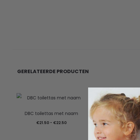
GERELATEERDE PRODUCTEN
DBC toilettas met naam
Prijsklasse:
€
21.50
-
€
22.50
€21.50