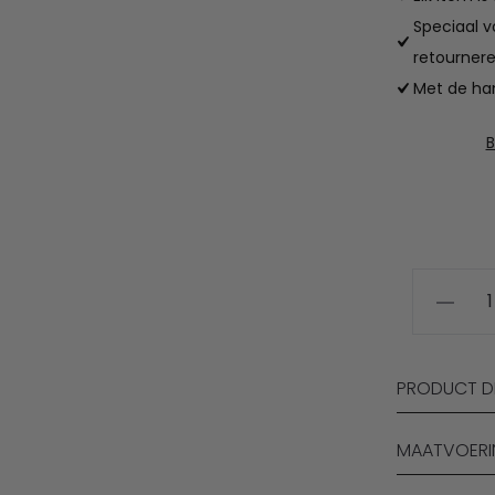
Speciaal v
retournere
Met de han
B
DBC
ballet
posities
hoodie
PRODUCT DE
aantal
MAATVOER