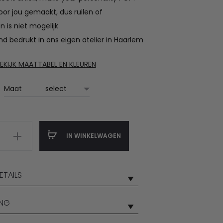
€37.50
oor jou gemaakt, dus ruilen of
tot
n is niet mogelijk
d bedrukt in ons eigen atelier in Haarlem
€42.50
EKIJK MAATTABEL EN KLEUREN
Maat
IN WINKELWAGEN
TAILS
ING