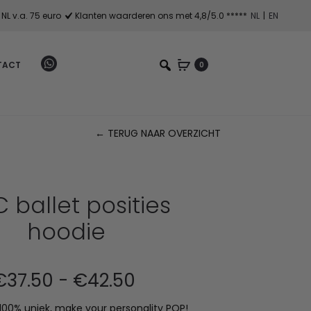
NL v.a. 75 euro
Klanten waarderen ons met 4,8/5.0 *****
NL
|
EN
TACT
0
← TERUG NAAR OVERZICHT
Pr
na
 ballet posities
hoodie
Prijsklasse:
€
37.50
-
€
42.50
s 100% uniek, make your personality POP!