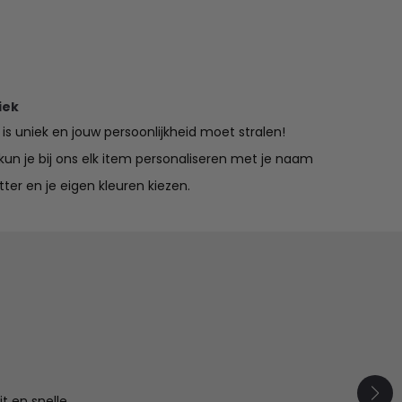
iek
is uniek en jouw persoonlijkheid moet stralen!
un je bij ons elk item personaliseren met je naam
tter en je eigen kleuren kiezen.
Top POP
t en snelle
Al veel ervaring met de kleding van POP. De kwaliteit 