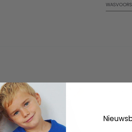
WASVOORS
DBC ballet
Nieuwsb