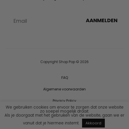
AANMELDEN
Copyright Shop Pop © 2026
FAQ
Algemene voorwaarden
Privacy Policy
We gebruiken cookies om ervoor te zorgen dat onze website
zo soepel mogelijk draait.
Als je doorgaat met het gebruiken van de website, gaan we er
vanuit dat je hiermee instemt.
Akkoord
I
F