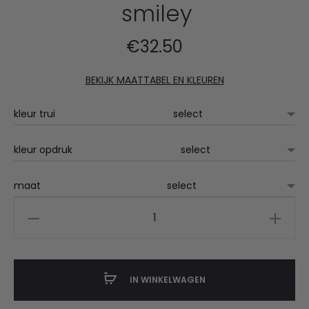
smiley
€
32.50
BEKIJK MAATTABEL EN KLEUREN
kleur trui
kleur opdruk
maat
Bosch
kids
sweater
met
IN WINKELWAGEN
smiley
aantal