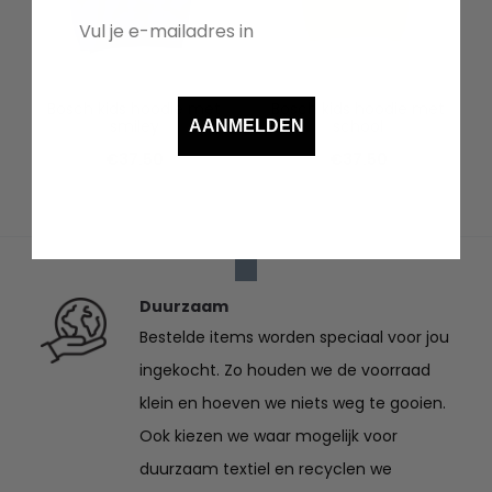
Bosch kids hoodie met
Bosch kids hoodie met
smiley
school
AANMELDEN
€
37.50
€
37.50
Duurzaam
Bestelde items worden speciaal voor jou
ingekocht. Zo houden we de voorraad
klein en hoeven we niets weg te gooien.
Ook kiezen we waar mogelijk voor
duurzaam textiel en recyclen we