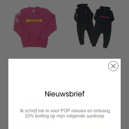
Bosch kids sweater met
Bosch kids onesie met
school
school
€
32.50
€
44.95
Nieuwsbrief
Ik schrijf me in voor POP nieuws en ontvang
10% korting op mijn volgende aankoop