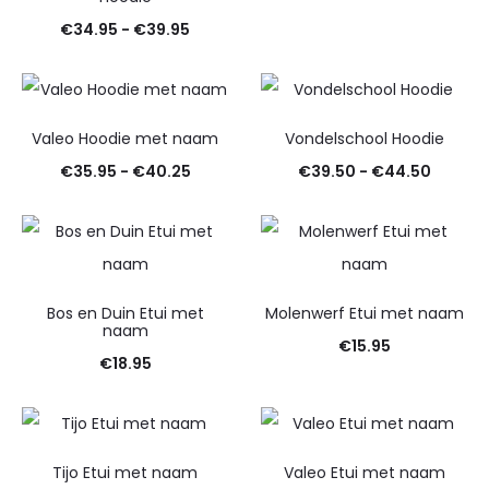
€30.95
Prijsklasse:
€
34.95
-
€
39.95
tot
€34.95
€35.25
tot
€39.95
Valeo Hoodie met naam
Vondelschool Hoodie
Prijsklasse:
Prijskl
€
35.95
-
€
40.25
€
39.50
-
€
44.50
€35.95
€39.50
tot
tot
€40.25
€44.5
Bos en Duin Etui met
Molenwerf Etui met naam
naam
€
15.95
€
18.95
Tijo Etui met naam
Valeo Etui met naam