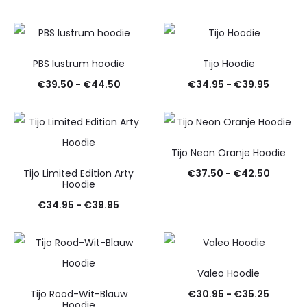
€37.50
€31.50
tot
tot
€42.50
€36.99
PBS lustrum hoodie
Tijo Hoodie
Prijsklasse:
Prijskla
€
39.50
-
€
44.50
€
34.95
-
€
39.95
€39.50
€34.95
tot
tot
€44.50
€39.95
Tijo Neon Oranje Hoodie
Prijskla
Tijo Limited Edition Arty
€
37.50
-
€
42.50
Hoodie
€37.50
Prijsklasse:
€
34.95
-
€
39.95
tot
€34.95
€42.50
tot
€39.95
Valeo Hoodie
Prijskla
Tijo Rood-Wit-Blauw
€
30.95
-
€
35.25
Hoodie