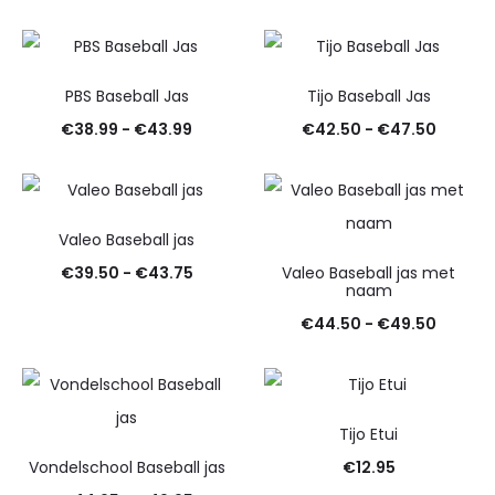
€22.50
€42.50
tot
tot
€24.95
€47.50
PBS Baseball Jas
Tijo Baseball Jas
Prijsklasse:
Prijskl
€
38.99
-
€
43.99
€
42.50
-
€
47.50
€38.99
€42.50
tot
tot
€43.99
€47.50
Valeo Baseball jas
Prijsklasse:
€
39.50
-
€
43.75
Valeo Baseball jas met
naam
€39.50
Prijskl
€
44.50
-
€
49.50
tot
€44.5
€43.75
tot
€49.50
Tijo Etui
Vondelschool Baseball jas
€
12.95