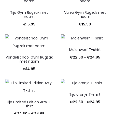
Tijo Gym Rugzak met
Valeo Gym Rugzak met
naam
naam
€
15.95
€
15.50
Molenwerf T-shirt
Prijskla
Vondelschool Gym Rugzak
€
22.50
-
€
24.95
met naam
€22.50
€
14.95
tot
€24.95
Tijo oranje T-shirt
Prijskla
Tijo Limited Edition Arty T-
€
22.50
-
€
24.95
shirt
€22.50
Prijsklasse:
€
22.50
-
€
24.95