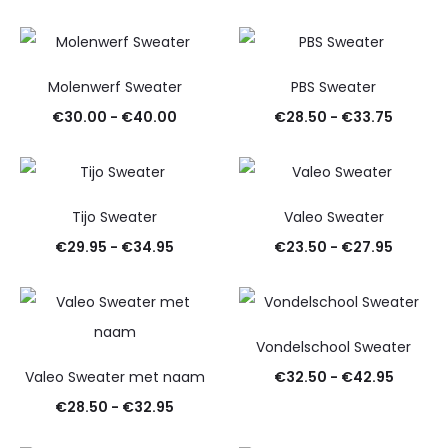
€34.95
€34.95
tot
tot
€42.95
€42.95
Molenwerf Sweater
PBS Sweater
Prijsklasse:
Prijskla
€
30.00
-
€
40.00
€
28.50
-
€
33.75
€30.00
€28.50
tot
tot
€40.00
€33.75
Tijo Sweater
Valeo Sweater
Prijsklasse:
Prijskla
€
29.95
-
€
34.95
€
23.50
-
€
27.95
€29.95
€23.50
tot
tot
€34.95
€27.95
Vondelschool Sweater
Prijskla
Valeo Sweater met naam
€
32.50
-
€
42.95
Prijsklasse:
€32.50
€
28.50
-
€
32.95
€28.50
tot