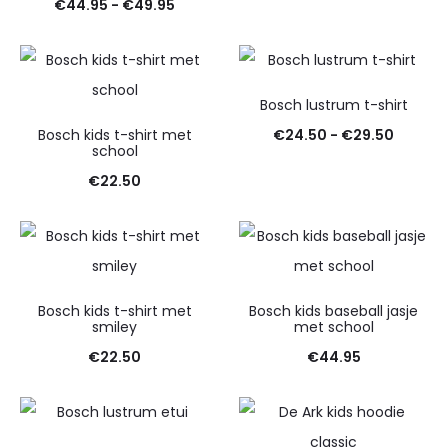
Prijsklasse:
€
44.95
-
€
49.95
€44.95
tot
€49.95
Bosch lustrum t-shirt
Prijskla
Bosch kids t-shirt met
€
24.50
-
€
29.50
school
€24.50
€
22.50
tot
€29.50
Bosch kids t-shirt met
Bosch kids baseball jasje
smiley
met school
€
22.50
€
44.95