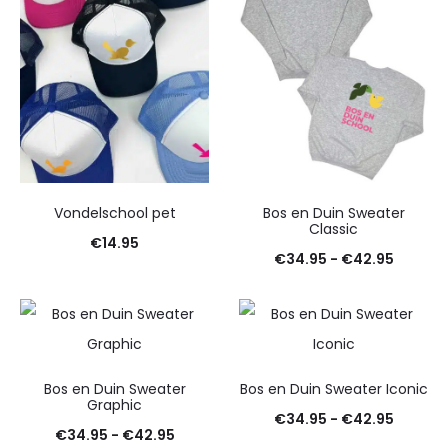
Vondelschool pet
Bos en Duin Sweater
Classic
€
14.95
Prijskla
€
34.95
-
€
42.95
€34.95
tot
€42.95
Bos en Duin Sweater
Bos en Duin Sweater Iconic
Graphic
Prijskla
€
34.95
-
€
42.95
Prijsklasse:
€
34.95
-
€
42.95