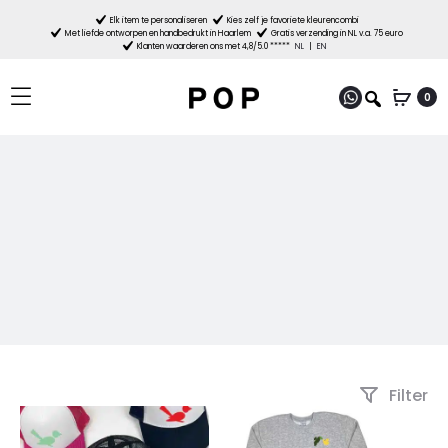
Elk item te personaliseren
Kies zelf je favoriete kleurencombi
Met liefde ontworpen en handbedrukt in Haarlem
Gratis verzending in NL v.a. 75 euro
Klanten waarderen ons met 4,8/5.0 *****
NL
|
EN
0
Filter