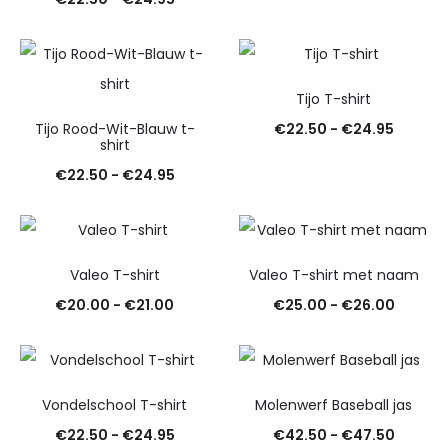
tot
€22.50
€24.95
tot
€24.95
Tijo T-shirt
Prijskla
Tijo Rood-Wit-Blauw t-
€
22.50
-
€
24.95
shirt
€22.50
Prijsklasse:
€
22.50
-
€
24.95
tot
€22.50
€24.95
tot
€24.95
Valeo T-shirt
Valeo T-shirt met naam
Prijsklasse:
Prijskl
€
20.00
-
€
21.00
€
25.00
-
€
26.00
€20.00
€25.00
tot
tot
€21.00
€26.00
Vondelschool T-shirt
Molenwerf Baseball jas
Prijsklasse:
Prijskl
€
22.50
-
€
24.95
€
42.50
-
€
47.50