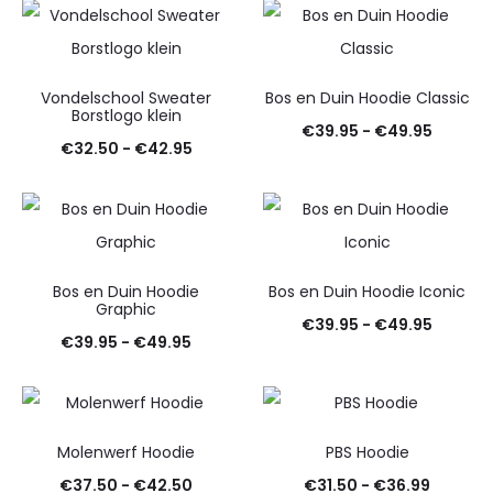
tot
€42.95
€32.95
Vondelschool Sweater
Bos en Duin Hoodie Classic
Borstlogo klein
Prijskla
€
39.95
-
€
49.95
Prijsklasse:
€
32.50
-
€
42.95
€39.95
€32.50
tot
tot
€49.95
€42.95
Bos en Duin Hoodie
Bos en Duin Hoodie Iconic
Graphic
Prijskla
€
39.95
-
€
49.95
Prijsklasse:
€
39.95
-
€
49.95
€39.95
€39.95
tot
tot
€49.95
€49.95
Molenwerf Hoodie
PBS Hoodie
Prijsklasse:
Prijskla
€
37.50
-
€
42.50
€
31.50
-
€
36.99