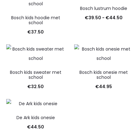
Bosch lustrum hoodie
Prijskl
Bosch kids hoodie met
€
39.50
-
€
44.50
school
€39.50
€
37.50
tot
€44.5
Bosch kids sweater met
Bosch kids onesie met
school
school
€
32.50
€
44.95
De Ark kids onesie
€
44.50