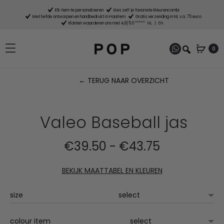
Elk item te personaliseren
Kies zelf je favoriete kleurencombi
Met liefde ontworpen en handbedrukt in Haarlem
Gratis verzending in NL v.a. 75 euro
Klanten waarderen ons met 4,8/5.0 *****
NL
|
EN
0
← TERUG NAAR OVERZICHT
P
n
Valeo Baseball jas
Prijsklasse:
€
39.50
-
€
43.75
€39.50
BEKIJK MAATTABEL EN KLEUREN
tot
size
€43.75
colour item