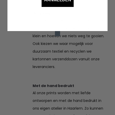
€39.95
Duurzaam
Bestelde items worden speciaal voor jou
ingekocht. Zo houden we de voorraad
klein en hoeven we niets weg te gooien.
Ook kiezen we waar mogelijk voor
duurzaam textiel en recyclen we
kartonnen verzenddozen vanuit onze
leveranciers.
Met de hand bedrukt
Al onze prints worden met liefde
ontworpen en met de hand bedrukt in
ons eigen atelier in Haarlem. Zo kunnen