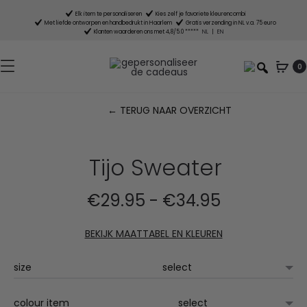
Elk item te personaliseren
Kies zelf je favoriete kleurencombi
Met liefde ontworpen en handbedrukt in Haarlem
Gratis verzending in NL v.a. 75 euro
Klanten waarderen ons met 4,8/5.0 *****
NL
|
EN
0
← TERUG NAAR OVERZICHT
P
n
Tijo Sweater
Prijsklasse:
€
29.95
-
€
34.95
€29.95
BEKIJK MAATTABEL EN KLEUREN
tot
size
€34.95
colour item