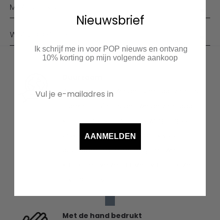
MAATVOERING
Nieuwsbrief
WASVOORSCHRIFT
Ik schrijf me in voor POP nieuws en ontvang
10% korting op mijn volgende aankoop
Duurzaam
Bestelde items worden speciaal voor jou
ingekocht. Zo houden we de voorraad
klein en hoeven we niets weg te gooien.
Ook kiezen we waar mogelijk voor
AANMELDEN
duurzaam textiel en recyclen we
kartonnen verzenddozen vanuit onze
leveranciers.
Met de hand bedrukt