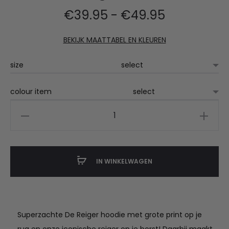
Prijsklasse:
€
39.95
-
€
49.95
€39.95
BEKIJK MAATTABEL EN KLEUREN
tot
size
€49.95
colour item
De
Reiger
hoodie
aantal
IN WINKELWAGEN
Superzachte De Reiger hoodie met grote print op je