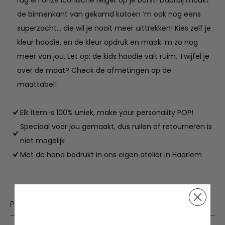
rug en onze iconische reiger op je borst! Daarbij maakt
de binnenkant van gekamd katoen ‘m ook nog eens
superzacht… die wil je nooit meer uittrekken! Kies zelf je
kleur hoodie, en de kleur opdruk en maak ‘m zo nog
meer van jou. Let op: de kids hoodie valt ruim. Twijfel je
over de maat? Check de afmetingen op de
maattabel!
Elk item is 100% uniek, make your personality POP!
Speciaal voor jou gemaakt, dus ruilen of retourneren is
niet mogelijk
Met de hand bedrukt in ons eigen atelier in Haarlem
PRODUCT DETAILS