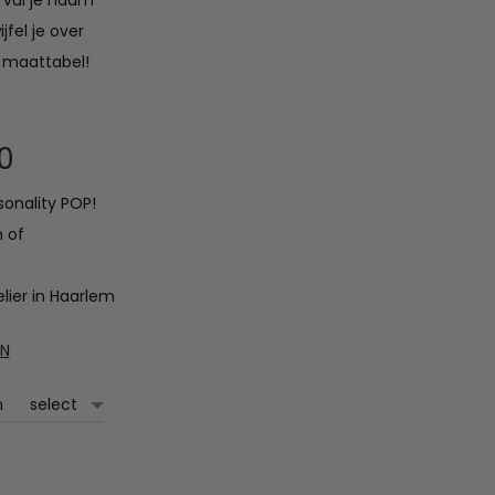
n vul je naam
fel je over
 maattabel!
Prijsklasse:
0
sonality POP!
€25.00
n of
tot
lier in Haarlem
€26.00
EN
m