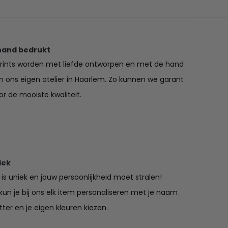
€49.50
€43.75
hand bedrukt
prints worden met liefde ontworpen en met de hand
in ons eigen atelier in Haarlem. Zo kunnen we garant
r de mooiste kwaliteit.
iek
is uniek en jouw persoonlijkheid moet stralen!
un je bij ons elk item personaliseren met je naam
tter en je eigen kleuren kiezen.