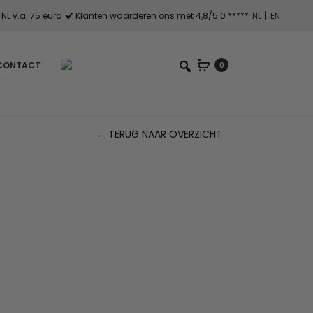
NL v.a. 75 euro
Klanten waarderen ons met 4,8/5.0 *****
NL
|
EN
CONTACT
0
← TERUG NAAR OVERZICHT
Pr
na