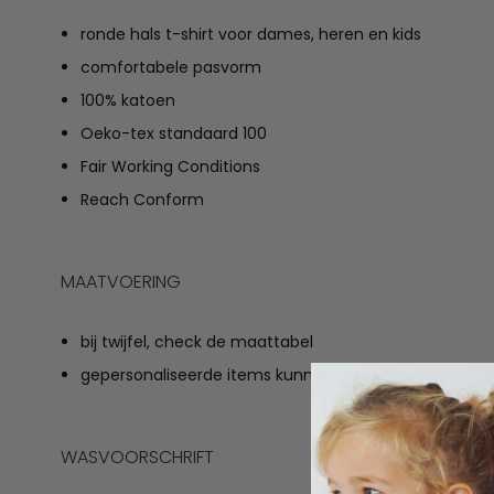
ronde hals t-shirt voor dames, heren en kids
comfortabele pasvorm
100% katoen
Oeko-tex standaard 100
Fair Working Conditions
Reach Conform
MAATVOERING
bij twijfel, check de maattabel
gepersonaliseerde items kunnen niet geruild worden
WASVOORSCHRIFT