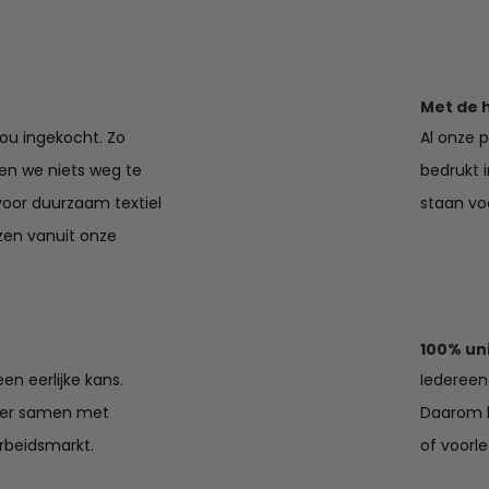
€21.00
€32.95
Met de 
jou ingekocht. Zo
Al onze 
en we niets weg te
bedrukt 
voor duurzaam textiel
staan voo
zen vanuit onze
100% un
en eerlijke kans.
Iedereen 
lier samen met
Daarom k
rbeidsmarkt.
of voorle