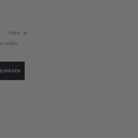
“oeps… je
e vullen”
KELWAGEN