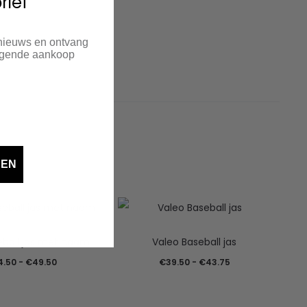
rief
 nieuws en ontvang
olgende aankoop
DEN
eball jas met naam
Valeo Baseball jas
Prijsklasse:
Prijsklasse:
4.50
-
€
49.50
€
39.50
-
€
43.75
€44.50
€39.50
tot
tot