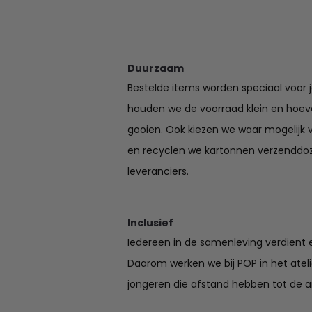
€40.25
Duurzaam
Bestelde items worden speciaal voor 
houden we de voorraad klein en hoev
gooien. Ook kiezen we waar mogelijk 
en recyclen we kartonnen verzenddo
leveranciers.
Inclusief
Iedereen in de samenleving verdient e
Daarom werken we bij POP in het ate
jongeren die afstand hebben tot de a