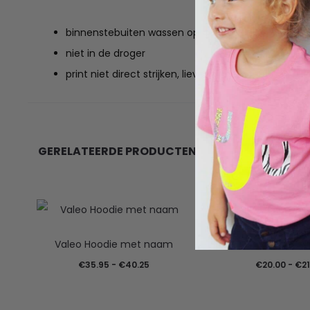
binnenstebuiten wassen op 40 graden
niet in de droger
print niet direct strijken, liever binnenstebuiten
GERELATEERDE PRODUCTEN
Valeo Hoodie met naam
Valeo T-sh
Prijsklasse:
€
35.95
-
€
40.25
€
20.00
-
€
2
€35.95
tot