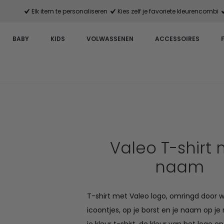
Elk item te personaliseren
Kies zelf je favoriete kleurencombi
BABY
KIDS
VOLWASSENEN
ACCESSOIRES
Valeo T-shirt
naam
T-shirt met Valeo logo, omringd door w
icoontjes, op je borst en je naam op je r