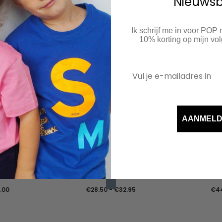
Nieuwsb
Ik schrijf me in voor POP
10% korting op mijn v
 met een theedoek eroverheen
AANMEL
irt
Valeo Sweater met naam
Valeo Bas
Prijsklasse:
Prijsklasse:
1.00
€
28.50
-
€
32.95
€
4
€20.00
€28.50
tot
tot