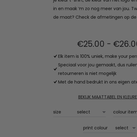
je kleur t-shirt, de kleur van het logo e
in en maak ‘m zo nog meer van jou. Twij
de maat? Check de afmetingen op de
€
25.00
-
€
26.0
Elk item is 100% uniek, make your per
Speciaal voor jou gemaakt, dus ruile
retourneren is niet mogelijk
Met de hand bedrukt in ons eigen ate
BEKIJK MAATTABEL EN KLEUR
size
colour ite
print colour