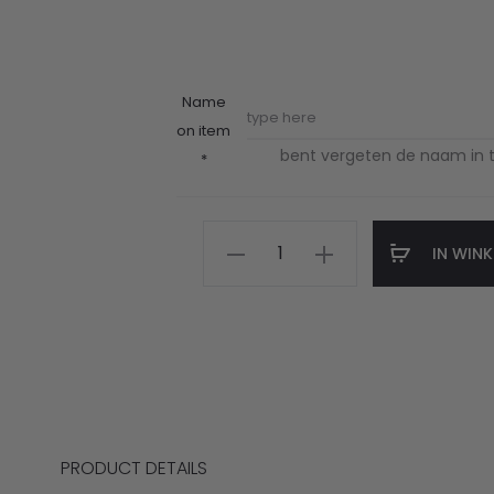
Name
on item
bent vergeten de naam in t
*
Valeo
IN WIN
T-
shirt
met
naam
aantal
PRODUCT DETAILS