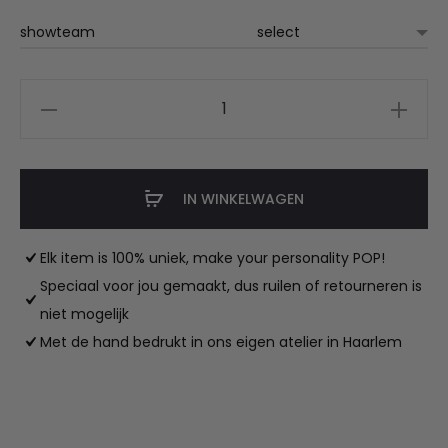
€33.95
showteam
DBC
showteam
t-
shirt
IN WINKELWAGEN
met
naam
Elk item is 100% uniek, make your personality POP!
wit
Speciaal voor jou gemaakt, dus ruilen of retourneren is
aantal
niet mogelijk
Met de hand bedrukt in ons eigen atelier in Haarlem