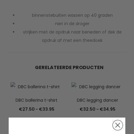
binnenstebuiten wassen op 40 graden
niet in de droger
strijken met de opdruk naar beneden of dek de
opdruk af met een theedoek
GERELATEERDE PRODUCTEN
DBC ballerina t-shirt
DBC legging dancer
Prijsklasse:
Prijsklas
€
27.50
-
€
33.95
€
32.50
-
€
34.95
€27.50
€32.50
tot
tot