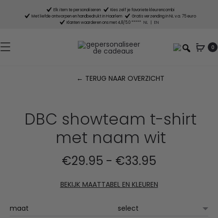
Elk item te personaliseren
Kies zelf je favoriete kleurencombi
Met liefde ontworpen en handbedrukt in Haarlem
Gratis verzending in NL v.a. 75 euro
Klanten waarderen ons met 4,8/5.0 *****
NL
|
EN
0
← TERUG NAAR OVERZICHT
P
n
DBC showteam t-shirt
met naam wit
Prijsklasse:
€
29.95
-
€
33.95
€29.95
BEKIJK MAATTABEL EN KLEUREN
tot
maat