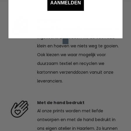
AANMELDEN
€29.95
Duurzaam
Bestelde items worden speciaal voor jou
ingekocht. Zo houden we de voorraad
klein en hoeven we niets weg te gooien.
Ook kiezen we waar mogelijk voor
duurzaam textiel en recyclen we
kartonnen verzenddozen vanuit onze
leveranciers.
Met de hand bedrukt
Al onze prints worden met liefde
ontworpen en met de hand bedrukt in
ons eigen atelier in Haarlem. Zo kunnen