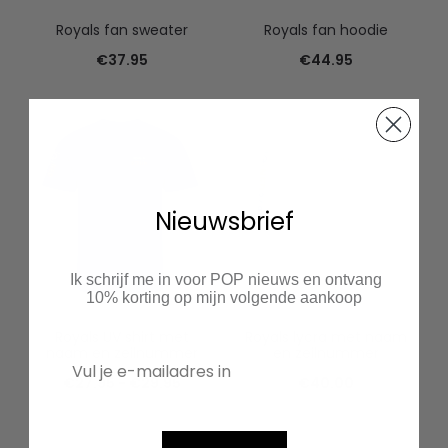
Royals fan sweater
Royals fan hoodie
€
37.95
€
44.95
Nieuwsbrief
Ik schrijf me in voor POP nieuws en ontvang
10% korting op mijn volgende aankoop
Royals UV shirt met
Royals lycra met naam
naam en zeilnummer
en zeilnummer
Prijsklasse:
€
27.95
-
€
29.95
€
40.00
€27.95
tot