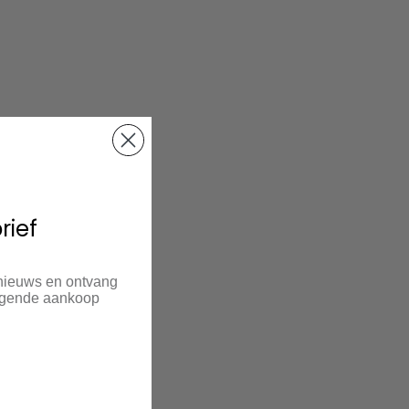
rief
 nieuws en ontvang
olgende aankoop