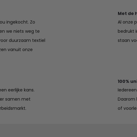
Met de 
jou ingekocht. Zo
Al onze 
en we niets weg te
bedrukt 
voor duurzaam textiel
staan voo
zen vanuit onze
100% un
en eerlijke kans.
Iedereen 
lier samen met
Daarom k
rbeidsmarkt.
of voorle