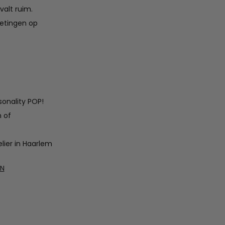
valt ruim.
metingen op
sonality POP!
n of
lier in Haarlem
EN