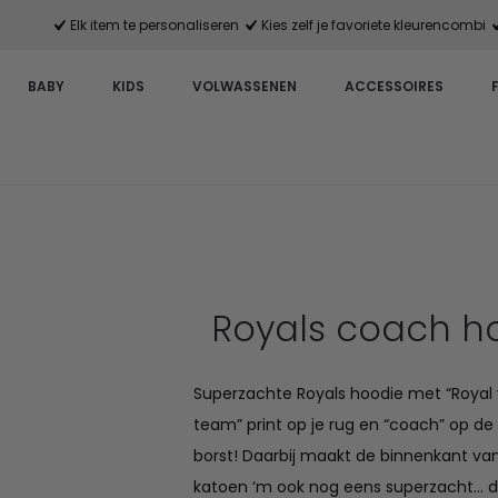
Elk item te personaliseren
Kies zelf je favoriete kleurencombi
BABY
KIDS
VOLWASSENEN
ACCESSOIRES
Royals coach h
Superzachte Royals hoodie met “Royal 
team” print op je rug en “coach” op d
borst! Daarbij maakt de binnenkant v
katoen ‘m ook nog eens superzacht… die