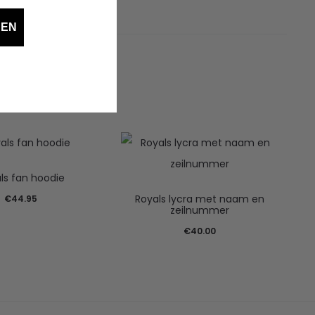
DEN
ls fan hoodie
Royals lycra met naam en
€
44.95
zeilnummer
€
40.00