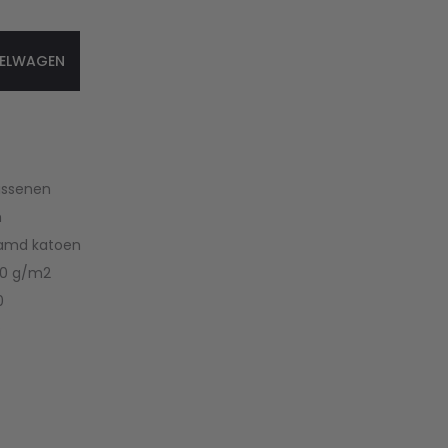
KELWAGEN
assenen
m
kamd katoen
80 g/m2
0
s