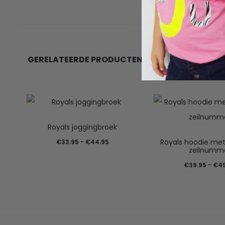
GERELATEERDE PRODUCTEN
Royals joggingbroek
Prijsklasse:
Royals hoodie me
€
33.95
-
€
44.95
zeilnumm
€33.95
€
39.95
-
€
4
tot
€44.95