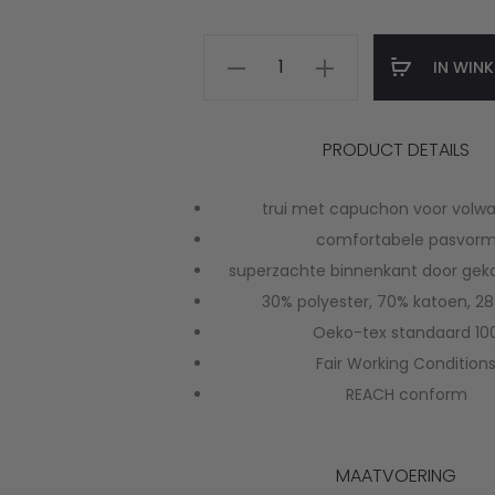
Royals
IN WIN
coach
hoodie
PRODUCT DETAILS
aantal
trui met capuchon voor volw
comfortabele pasvor
superzachte binnenkant door ge
30% polyester, 70% katoen, 2
Oeko-tex standaard 10
Fair Working Condition
REACH conform
MAATVOERING