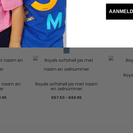
AANMEL
Roya
t naam en
Royals softshell jas met naam
er
en zeilnummer
Prijsklasse:
Prijsklasse:
9.95
€
57.50
-
€
69.95
€39.95
€57.50
tot
tot
€49.95
€69.95