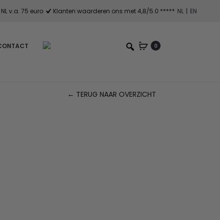
NL v.a. 75 euro
Klanten waarderen ons met 4,8/5.0 *****
NL
|
EN
CONTACT
0
← TERUG NAAR OVERZICHT
Pr
na