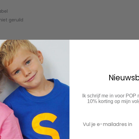
abel
iet geruild
40 graden
Nieuwsb
liever
heedoek
Ik schrijf me in voor POP
10% korting op mijn v