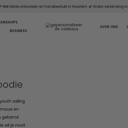
Met liefde ontworpen en handbedrukt in Haarlem
Gratis verzending in 
FANSHOPS
OVER ONS
BUSINESS
oodie
youth sailing
e mouw en
an gekamd
 wil je nooit