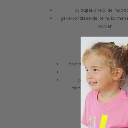
bij twijfel, check de maatt
gepersonaliseerde items kunnen n
worden
WASVOORSCHRIFT
binnenstebuiten wassen op 
niet in de droger
print niet direct strijken, 
binnenstebuiten met een t
eroverheen