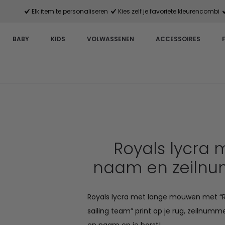
Elk item te personaliseren
Kies zelf je favoriete kleurencombi
BABY
KIDS
VOLWASSENEN
ACCESSOIRES
Royals lycra 
naam en zeiln
Royals lycra met lange mouwen met “R
sailing team” print op je rug, zeilnum