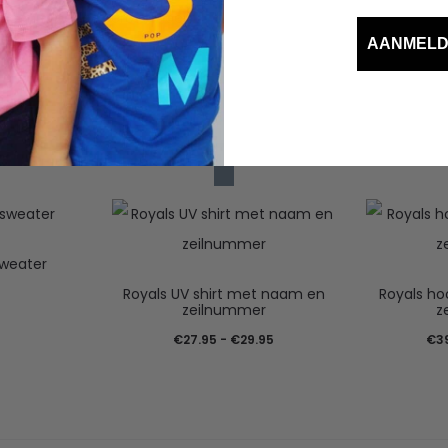
 met een theedoek eroverheen
AANMEL
sweater
Royals UV shirt met naam en
Royals h
zeilnummer
z
Prijsklasse:
€
27.95
-
€
29.95
€
3
€27.95
tot
€29.95