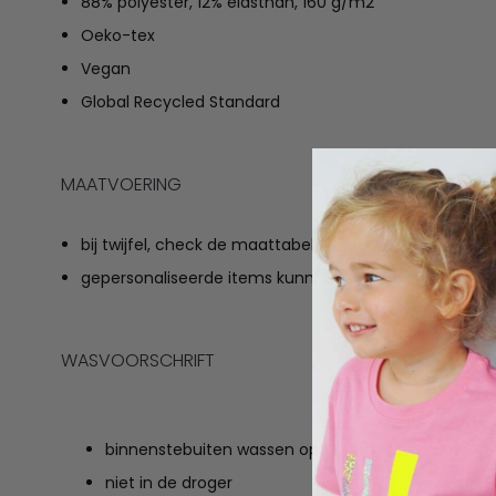
88% polyester, 12% elasthan, 160 g/m2
Oeko-tex
Vegan
Global Recycled Standard
MAATVOERING
bij twijfel, check de maattabel
gepersonaliseerde items kunnen niet geruild worden
WASVOORSCHRIFT
binnenstebuiten wassen op 40 graden
niet in de droger