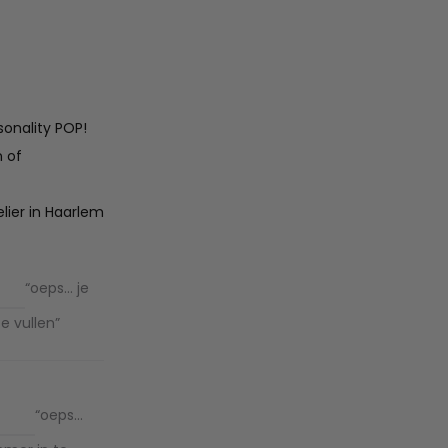
sonality POP!
n of
lier in Haarlem
“oeps… je
e vullen”
“oeps…