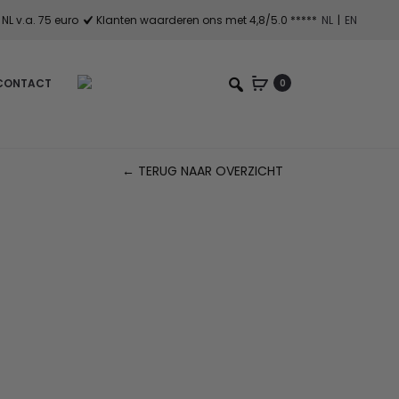
NL v.a. 75 euro
Klanten waarderen ons met 4,8/5.0 *****
NL
|
EN
CONTACT
0
← TERUG NAAR OVERZICHT
Pr
na