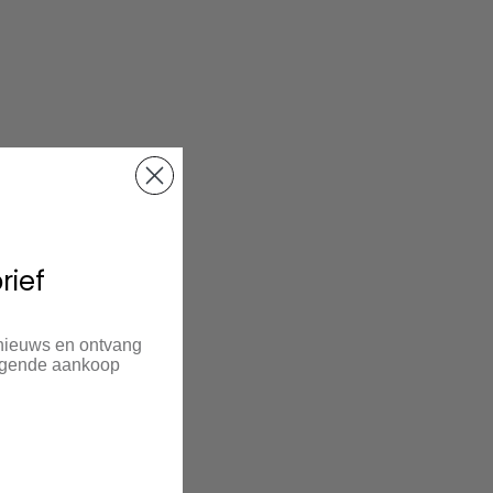
rief
 nieuws en ontvang
olgende aankoop