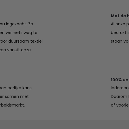
Met de 
jou ingekocht. Zo
Al onze 
en we niets weg te
bedrukt 
voor duurzaam textiel
staan voo
zen vanuit onze
100% un
en eerlijke kans.
Iedereen 
lier samen met
Daarom k
rbeidsmarkt.
of voorle