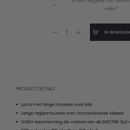
je bent vergeten het zeilnu
*
vullen”
Royals
IN WINKELW
lycra
met
naam
en
zeilnummer
aantal
PRODUCT DETAILS
Lycra met lange mouwen voor kids
Lange raglanmouwen met contrasterende stiksels
UV50+ bescherming die voldoet aan de EN13758-1&2