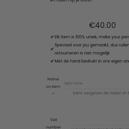
en naam op je borst!
€
40.00
Elk item is 100% uniek, make your per
Speciaal voor jou gemaakt, dus ruile
retourneren is niet mogelijk
Met de hand bedrukt in ons eigen ate
Name
on item
bent vergeten de naam in t
*
Sail
number