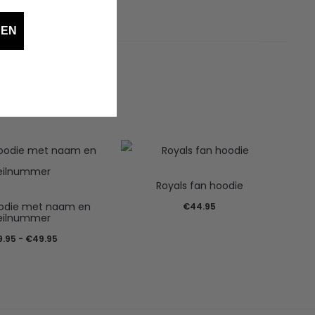
DEN
Royals fan hoodie
oodie met naam en
€
44.95
eilnummer
Prijsklasse:
9.95
-
€
49.95
€39.95
tot
€49.95