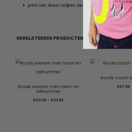
print niet direct strijken, liever binnenstebuiten
GERELATEERDE PRODUCTEN
Royals coach 
Royals sweater met naam en
€
37.95
zeilnummer
Prijsklasse:
€
34.95
-
€
42.95
€34.95
tot
€42.95