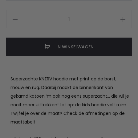
KNZRV
hoodie
aantal
IN WINKELWAGEN
Superzachte KNZRV hoodie met print op de borst,
mouw en rug. Daarbij maakt de binnenkant van
gekamd katoen ‘m ook nog eens superzacht… die wil je
nooit meer uittrekken! Let op: de kids hoodie valt ruim.
Twijfel je over de maat? Check de afmetingen op de
maattabel!