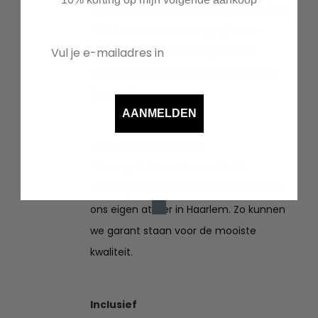
klein en hoeven we niets weg te gooien.
Ook kiezen we waar mogelijk voor
duurzaam textiel en recyclen we
kartonnen verzenddozen vanuit onze
leveranciers.
AANMELDEN
Met de hand bedrukt
Al onze prints worden met liefde
ontworpen en met de hand bedrukt in
ons eigen atelier in Haarlem. Zo kunnen
we garant staan voor de mooiste
kwaliteit.
Inclusief