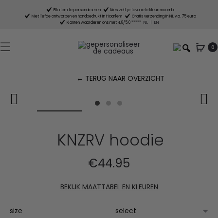
Elk item te personaliseren
Kies zelf je favoriete kleurencombi
Met liefde ontworpen en handbedrukt in Haarlem
Gratis verzending in NL v.a. 75 euro
Klanten waarderen ons met 4,8/5.0 *****
NL
|
EN
0
← TERUG NAAR OVERZICHT
P
n
KNZRV hoodie
€
44.95
BEKIJK MAATTABEL EN KLEUREN
size