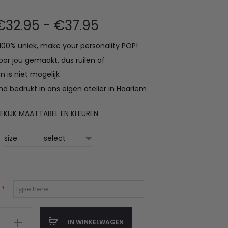
Prijsklasse:
€
32.95
-
€
37.95
s 100% uniek, make your personality POP!
€32.95
oor jou gemaakt, dus ruilen of
tot
n is niet mogelijk
d bedrukt in ons eigen atelier in Haarlem
€37.95
EKIJK MAATTABEL EN KLEUREN
size
m
*
IN WINKELWAGEN