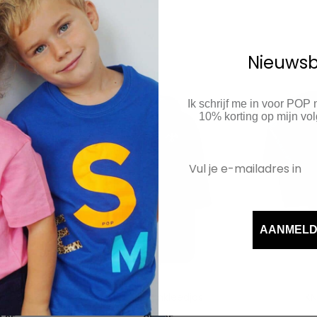
Nieuwsb
Ik schrijf me in voor POP
10% korting op mijn v
AANMEL
gbroek
KNZRV omkleedjas
KN