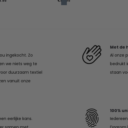
Prijsklasse:
4.95
€
89.95
€33.95
tot
€44.95
Met de 
jou ingekocht. Zo
Al onze 
en we niets weg te
bedrukt 
voor duurzaam textiel
staan voo
zen vanuit onze
100% un
en eerlijke kans.
Iedereen 
lier samen met
Daarom k