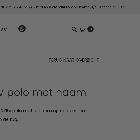
NL v.a. 75 euro
Klanten waarderen ons met 4,8/5.0 *****
NL
|
EN
TACT
0
← TERUG NAAR OVERZICHT
Pr
na
V polo met naam
KNZRV polo met je naam op de borst en
p de rug.