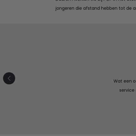
jongeren die afstand hebben tot de a
Mooi product
maal naar wens. Fijne communicatie, ik ga hier zeker
Wat een or
vaker bestellen.
service