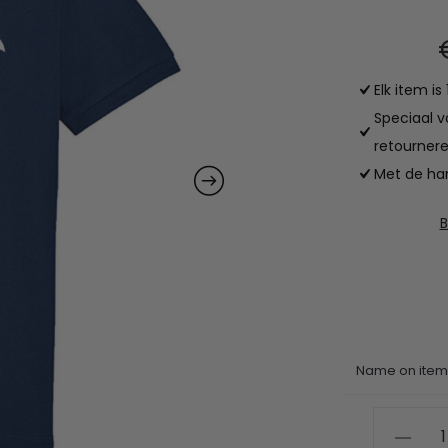
Elk item i
Speciaal v
retournere
Met de han
B
Name on ite
KNZRV