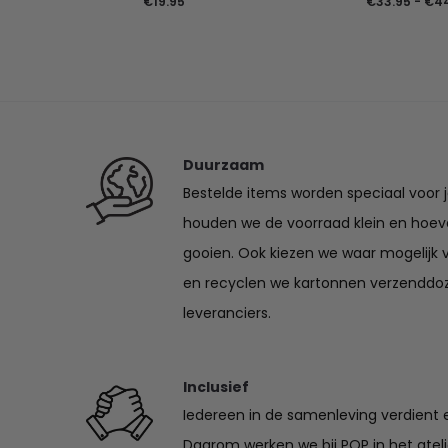
€
19.95
€
33.95
-
€
4
Duurzaam
Bestelde items worden speciaal voor 
houden we de voorraad klein en hoev
gooien. Ook kiezen we waar mogelijk 
en recyclen we kartonnen verzenddo
leveranciers.
Inclusief
Iedereen in de samenleving verdient e
Daarom werken we bij POP in het ate