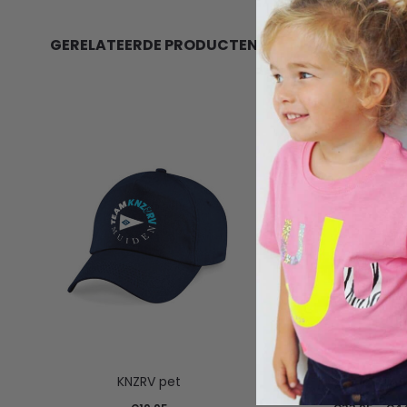
GERELATEERDE PRODUCTEN
KNZRV pet
KNZRV joggin