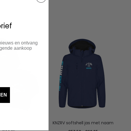
rief
 nieuws en ontvang
olgende aankoop
DEN
ZRV hoodie
KNZRV softshell jas met naam