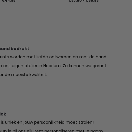
Prijsklasse:
€
44.95
€
57.50
-
€
69.95
€57.50
tot
€69.95
hand bedrukt
prints worden met liefde ontworpen en met de hand
in ons eigen atelier in Haarlem. Zo kunnen we garant
r de mooiste kwaliteit.
iek
is uniek en jouw persoonlijkheid moet stralen!
un je bij ons elk item personaliseren met je naam