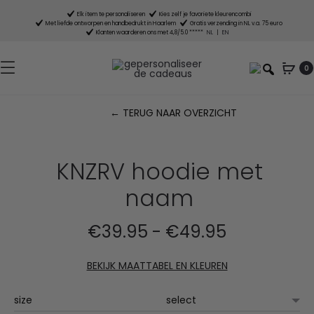
Elk item te personaliseren
Kies zelf je favoriete kleurencombi
Met liefde ontworpen en handbedrukt in Haarlem
Gratis verzending in NL v.a. 75 euro
Klanten waarderen ons met 4,8/5.0 *****
NL
|
EN
0
← TERUG NAAR OVERZICHT
P
n
KNZRV hoodie met
naam
Prijsklasse:
€
39.95
-
€
49.95
€39.95
BEKIJK MAATTABEL EN KLEUREN
tot
size