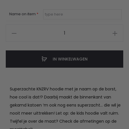
€49.95
Name on item
*
KNZRV
hoodie
met
naam
IN WINKELWAGEN
aantal
Superzachte KNZRV hoodie met je naam op de borst,
hoe cool is dat!? Daarbij maakt de binnenkant van
gekamd katoen ‘m ook nog eens superzacht… die wil je
nooit meer uittrekken! Let op: de kids hoodie valt ruim.
Twijfel je over de maat? Check de afmetingen op de