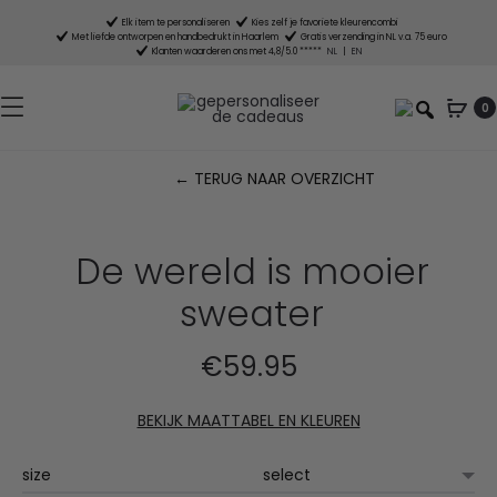
Elk item te personaliseren
Kies zelf je favoriete kleurencombi
Met liefde ontworpen en handbedrukt in Haarlem
Gratis verzending in NL v.a. 75 euro
Klanten waarderen ons met 4,8/5.0 *****
NL
|
EN
0
← TERUG NAAR OVERZICHT
P
n
De wereld is mooier
sweater
€
59.95
BEKIJK MAATTABEL EN KLEUREN
size