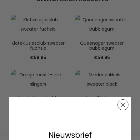
Kloteklusjesclub sweater
Queenager sweater
fuchsia
bubblegum
€
59.95
€
59.95
Oranje feest t-shirt
Minder prikkels sweater
slingers
black
€
33.95
€
59.95
Nieuwsbrief