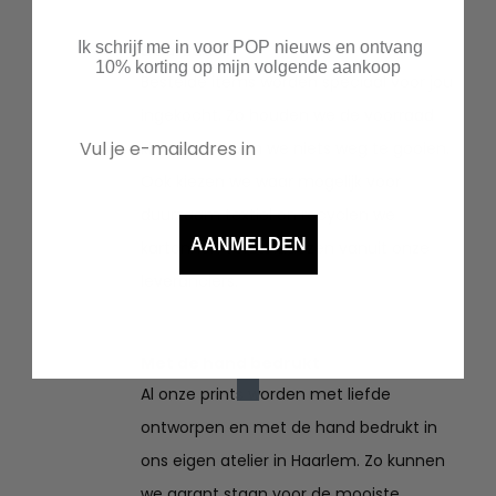
Ik schrijf me in voor POP nieuws en ontvang
Duurzaam
10% korting op mijn volgende aankoop
Bestelde items worden speciaal voor jou
ingekocht. Zo houden we de voorraad
klein en hoeven we niets weg te gooien.
Ook kiezen we waar mogelijk voor
duurzaam textiel en recyclen we
AANMELDEN
kartonnen verzenddozen vanuit onze
leveranciers.
Met de hand bedrukt
Al onze prints worden met liefde
ontworpen en met de hand bedrukt in
ons eigen atelier in Haarlem. Zo kunnen
we garant staan voor de mooiste