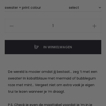
sweater + print colour
De
wereld
is
mooier
IN WINKELWAGEN
sweater
aantal
De wereld is mooier omdat jij bestaat… zeg ‘t met een
sweater! In kobaltblauw met mermaid of bubblegum
roze met mint… Vergeet niet om extra vaak je eigen
trui te lezen wanneer je ‘m draagt.
P.S. Check je even de maattabel voordat je ‘m in je