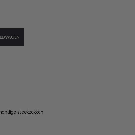
KELWAGEN
handige steekzakken