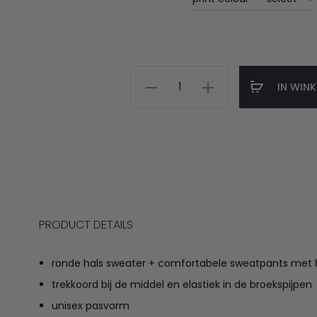
Enig
IN WIN
sweater
met
roze
snee
aantal
PRODUCT DETAILS
ronde hals sweater + comfortabele sweatpants met 
trekkoord bij de middel en elastiek in de broekspijpen
unisex pasvorm