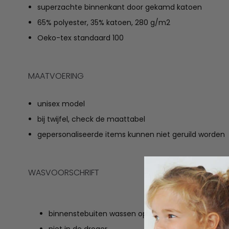
superzachte binnenkant door gekamd katoen
65% polyester, 35% katoen, 280 g/m2
Oeko-tex standaard 100
MAATVOERING
unisex model
bij twijfel, check de maattabel
gepersonaliseerde items kunnen niet geruild worden
WASVOORSCHRIFT
binnenstebuiten wassen op 40 graden