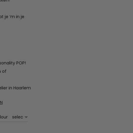
kken!
 je ‘m in je
sonality POP!
n of
lier in Haarlem
EN
lour