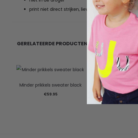
niet in de droger
print niet direct strijken, liever binnenstebuiten
GERELATEERDE PRODUCTEN
Minder prikkels sweater black
Oranje feest sweat
€
59.95
€
59.95