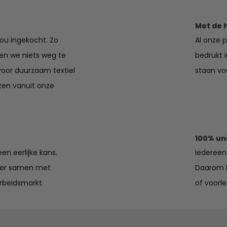
Met de 
jou ingekocht. Zo
Al onze 
en we niets weg te
bedrukt 
voor duurzaam textiel
staan voo
zen vanuit onze
100% un
en eerlijke kans.
Iedereen 
lier samen met
Daarom k
rbeidsmarkt.
of voorle