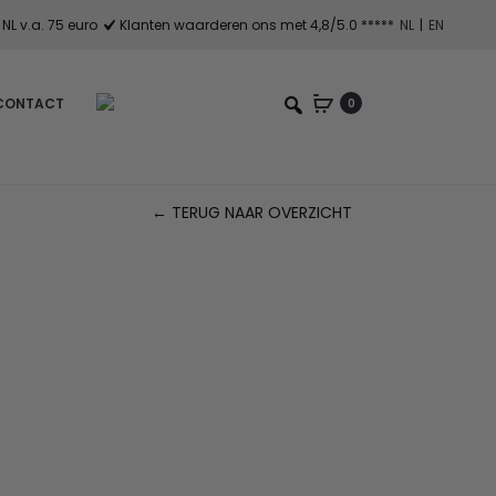
NL v.a. 75 euro
Klanten waarderen ons met 4,8/5.0 *****
NL
|
EN
CONTACT
0
← TERUG NAAR OVERZICHT
Pr
na