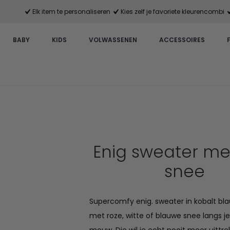
Elk item te personaliseren
Kies zelf je favoriete kleurencombi
BABY
KIDS
VOLWASSENEN
ACCESSOIRES
Enig sweater me
snee
Supercomfy enig. sweater in kobalt bl
met roze, witte of blauwe snee langs j