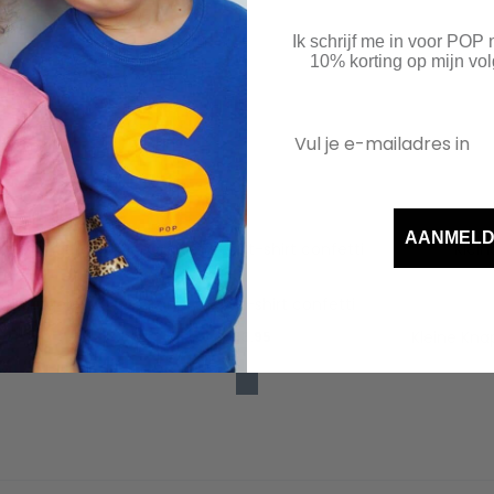
Ik schrijf me in voor POP
10% korting op mijn v
AANMEL
er slingers
Oranje feest t-shirt confetti
Kleine Kna
€
33.95