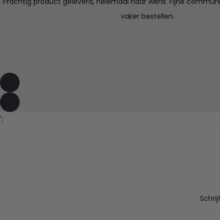
Prachtig product geleverd, helemaal naar wens. Fijne communica
vaker bestellen.
';
Schri