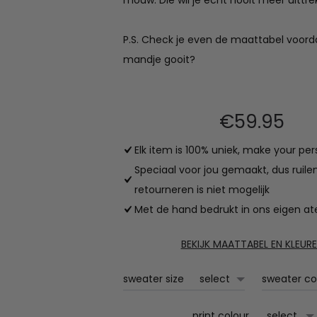
mouw. Die wil je echt nooit meer uittre
P.S. Check je even de maattabel voordat
mandje gooit?
€
59.95
Elk item is 100% uniek, make your per
Speciaal voor jou gemaakt, dus ruile
retourneren is niet mogelijk
Met de hand bedrukt in ons eigen ate
BEKIJK MAATTABEL EN KLEUR
sweater size
sweater co
print colour