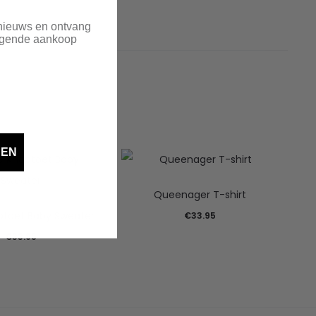
 nieuws en ontvang
olgende aankoop
DEN
Queenager T-shirt
ptoet Baby Sweater
€
33.95
€
33.95