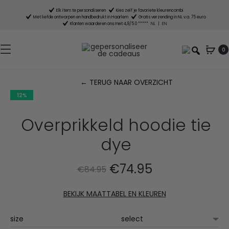
Elk item te personaliseren
Kies zelf je favoriete kleurencombi
Met liefde ontworpen en handbedrukt in Haarlem
Gratis verzending in NL v.a. 75 euro
Klanten waarderen ons met 4,8/5.0 *****
NL
|
EN
0
← TERUG NAAR OVERZICHT
12%
P
n
Overprikkeld hoodie tie
dye
Oorspronkelijke
Huidige
€
74.95
€
84.95
prijs
prijs
BEKIJK MAATTABEL EN KLEUREN
was:
is:
size