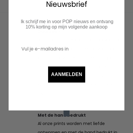
Nieuwsbrief
Ik schrijf me in voor POP nieuws en ontvang
10% korting op mijn volgende aankoop
Duurzaam
Bestelde items worden speciaal voor jou
ingekocht. Zo houden we de voorraad
klein en hoeven we niets weg te gooien.
Ook kiezen we waar mogelijk voor
AANMELDEN
duurzaam textiel en recyclen we
kartonnen verzenddozen vanuit onze
leveranciers.
Met de hand bedrukt
Al onze prints worden met liefde
ontworpen en met de hand bedrukt in