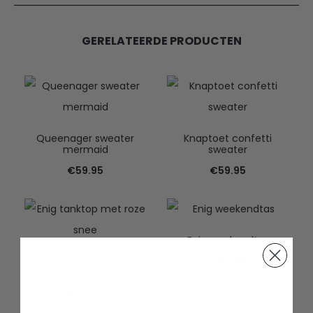
GERELATEERDE PRODUCTEN
Queenager sweater
Knaptoet confetti
mermaid
sweater
€
59.95
€
59.95
Enig weekendtas
Enig tanktop met roze
€
40.95
snee
€
32.50