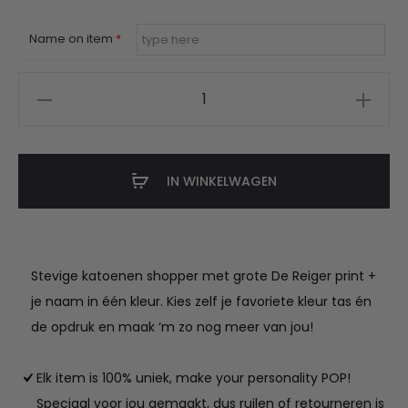
Name on item
*
De
Reiger
tas
met
IN WINKELWAGEN
naam
aantal
Stevige katoenen shopper met grote De Reiger print +
je naam in één kleur. Kies zelf je favoriete kleur tas én
de opdruk en maak ‘m zo nog meer van jou!
Elk item is 100% uniek, make your personality POP!
Speciaal voor jou gemaakt, dus ruilen of retourneren is