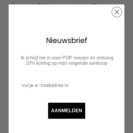
Ook kiezen we waar mogelijk voor
duurzaam textiel en recyclen we
kartonnen verzenddozen vanuit onze
leveranciers.
Nieuwsbrief
Met de hand bedrukt
Ik schrijf me in voor POP nieuws en ontvang
Al onze prints worden met liefde
10% korting op mijn volgende aankoop
ontworpen en met de hand bedrukt in
ons eigen atelier in Haarlem. Zo kunnen
we garant staan voor de mooiste
kwaliteit.
AANMELDEN
Inclusief
Iedereen in de samenleving verdient