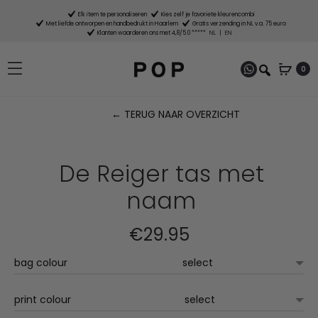
Elk item te personaliseren
Kies zelf je favoriete kleurencombi
Met liefde ontworpen en handbedrukt in Haarlem
Gratis verzending in NL v.a. 75 euro
Klanten waarderen ons met 4,8/5.0 *****
NL
|
EN
0
← TERUG NAAR OVERZICHT
P
n
De Reiger tas met
naam
€
29.95
bag colour
print colour