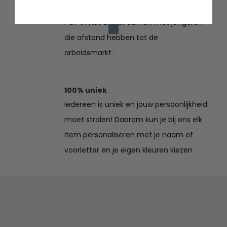
een eerlijke kans. Daarom werken we bij
POP in het atelier samen met jongeren
die afstand hebben tot de
arbeidsmarkt.
100% uniek
Iedereen is uniek en jouw persoonlijkheid
moet stralen! Daarom kun je bij ons elk
item personaliseren met je naam of
voorletter en je eigen kleuren kiezen.