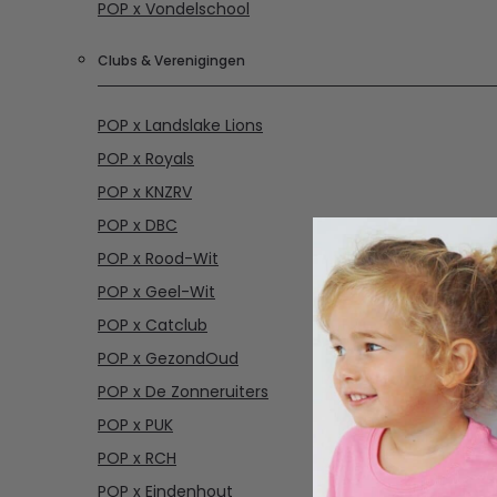
POP x Vondelschool
Clubs & Verenigingen
POP x Landslake Lions
POP x Royals
POP x KNZRV
POP x DBC
POP x Rood-Wit
POP x Geel-Wit
POP x Catclub
POP x GezondOud
POP x De Zonneruiters
POP x PUK
POP x RCH
POP x Eindenhout