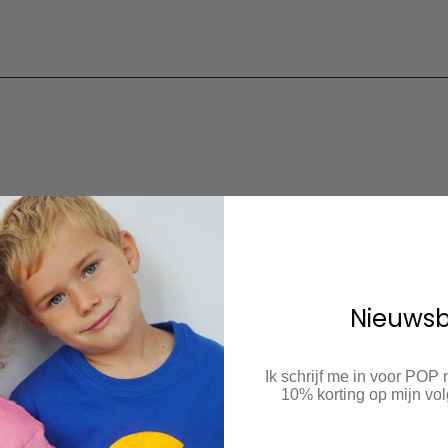
Nieuwsb
Ik schrijf me in voor POP
10% korting op mijn v