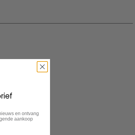
rief
 nieuws en ontvang
olgende aankoop