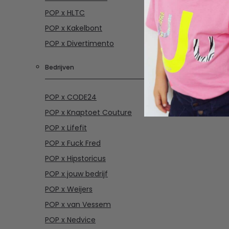
POP x HLTC
POP x Kakelbont
POP x Divertimento
Bedrijven
POP x CODE24
POP x Knaptoet Couture
POP x Lifefit
POP x Fuck Fred
POP x Hipstoricus
POP x jouw bedrijf
POP x Weijers
POP x van Vessem
POP x Nedvice