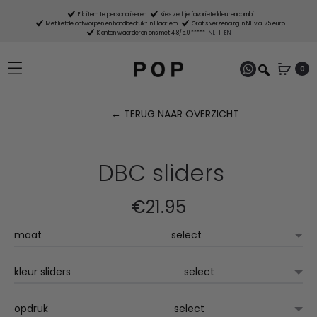
Elk item te personaliseren
Kies zelf je favoriete kleurencombi
Met liefde ontworpen en handbedrukt in Haarlem
Gratis verzending in NL v.a. 75 euro
Klanten waarderen ons met 4,8/5.0 *****
NL
|
EN
0
← TERUG NAAR OVERZICHT
P
n
DBC sliders
€
21.95
maat
kleur sliders
opdruk