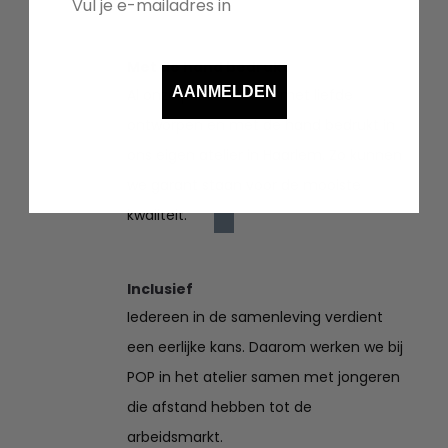
Met de hand bedrukt
AANMELDEN
Al onze prints worden met liefde
ontworpen en met de hand bedrukt in
ons eigen atelier in Haarlem. Zo kunnen
we garant staan voor de mooiste
kwaliteit.
Inclusief
Iedereen in de samenleving verdient
een eerlijke kans. Daarom werken we bij
POP in het atelier samen met jongeren
die afstand hebben tot de
arbeidsmarkt.