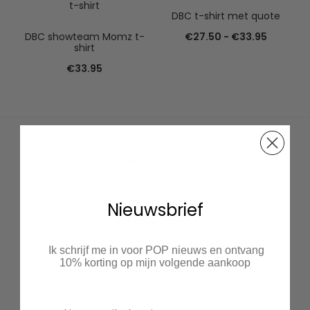
DBC t-shirt met quote
Prijsklas
DBC showteam Momz t-
€
27.50
-
€
33.95
shirt
€27.50
€
33.95
tot
€33.95
Duurzaam
Bestelde items worden speciaal voor jou
ingekocht. Zo houden we de voorraad
Nieuwsbrief
klein en hoeven we niets weg te gooien.
Ook kiezen we waar mogelijk voor
Ik schrijf me in voor POP nieuws en ontvang
10% korting op mijn volgende aankoop
duurzaam textiel en recyclen we
kartonnen verzenddozen vanuit onze
leveranciers.