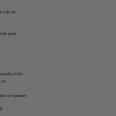
e top, en
ctie gaat
sonality POP!
n of
lier in Haarlem
EN