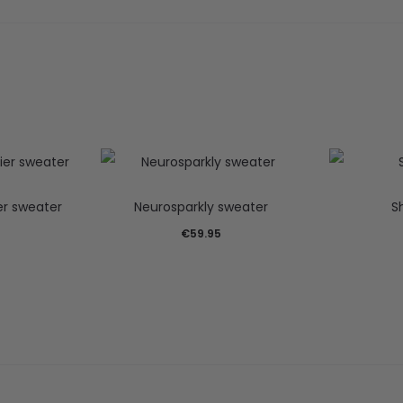
er sweater
Neurosparkly sweater
S
€
59.95