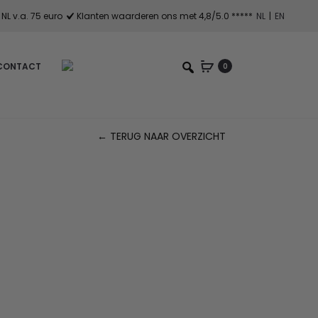
NL v.a. 75 euro
Klanten waarderen ons met 4,8/5.0 *****
NL
|
EN
CONTACT
0
← TERUG NAAR OVERZICHT
Pr
na