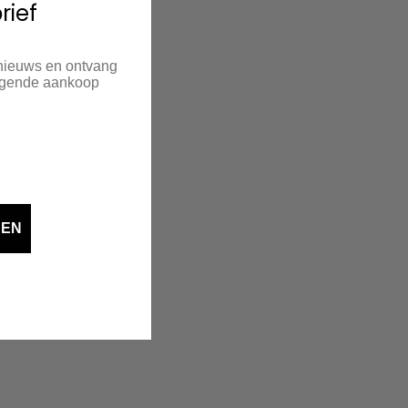
rief
 nieuws en ontvang
olgende aankoop
DEN