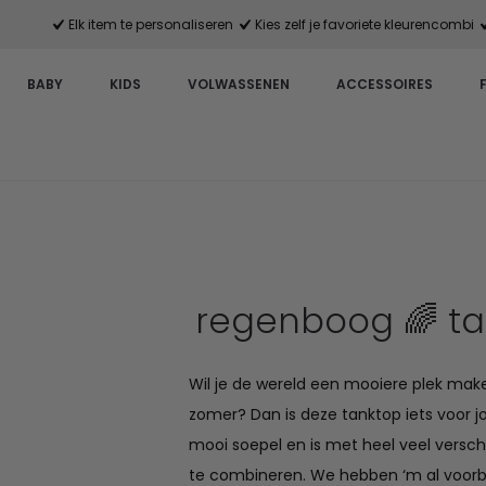
Elk item te personaliseren
Kies zelf je favoriete kleurencombi
BABY
KIDS
VOLWASSENEN
ACCESSOIRES
regenboog 🌈 t
Wil je de wereld een mooiere plek mak
zomer? Dan is deze tanktop iets voor jou
mooi soepel en is met heel veel verschi
te combineren. We hebben ‘m al voorb