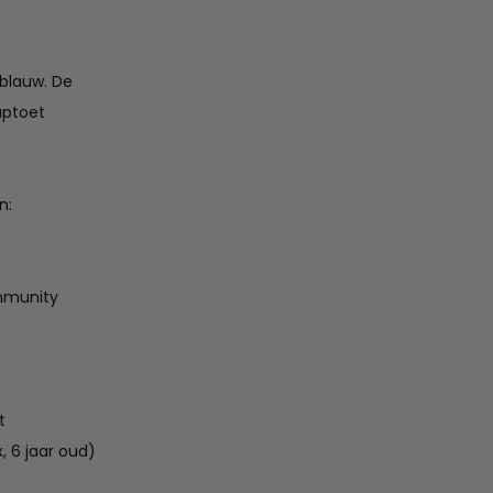
tblauw. De
aptoet
n:
ommunity
t
, 6 jaar oud)