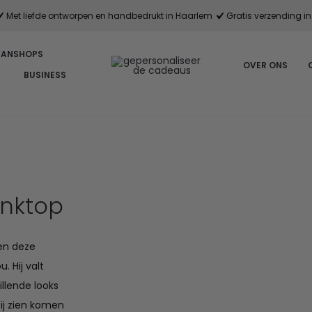
Met liefde ontworpen en handbedrukt in Haarlem
Gratis verzending in 
FANSHOPS
OVER ONS
BUSINESS
anktop
en deze
. Hij valt
llende looks
ij zien komen