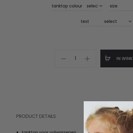
tanktop colour
size
text
regenboog
IN WIN
🌈
tanktop
aantal
PRODUCT DETAILS
tanktop voor volwassenen