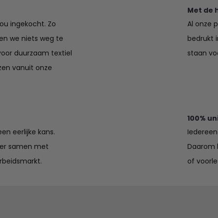
Met de 
jou ingekocht. Zo
Al onze 
en we niets weg te
bedrukt 
voor duurzaam textiel
staan voo
zen vanuit onze
100% un
en eerlijke kans.
Iedereen 
lier samen met
Daarom k
rbeidsmarkt.
of voorle