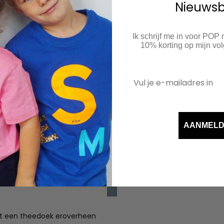
Nieuwsb
Ik schrijf me in voor POP
10% korting op mijn v
AANMEL
 met een theedoek eroverheen