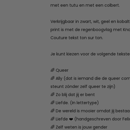
met een tutu en met een colbert.
Verkrijgbaar in zwart, wit, geel en kobal
print is met de regenboogvlag met Kn
Couture tekst ton sur ton.
Je kunt kiezen voor de volgende tekste
🌈 Queer
🌈 Ally (dat is iemand die de queer c
steunt zónder zelf queer te zijn)
🌈 Zo blij dat jij er bent
🌈 Liefde. (In lettertype)
🌈 De wereld is mooier omdat jij bestaa
🌈 Liefde ❤️ (handgeschreven door Felix
🌈 Zelf weten is jouw gender