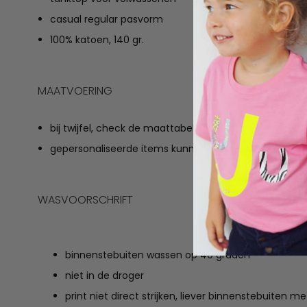
casual regular pasvorm
100% katoen, 140 gr.
MAATVOERING
bij twijfel, check de maattabel
gepersonaliseerde items kunnen niet geruild worden
WASVOORSCHRIFT
binnenstebuiten wassen op 40 graden
niet in de droger
print niet direct strijken, liever binnenstebuiten