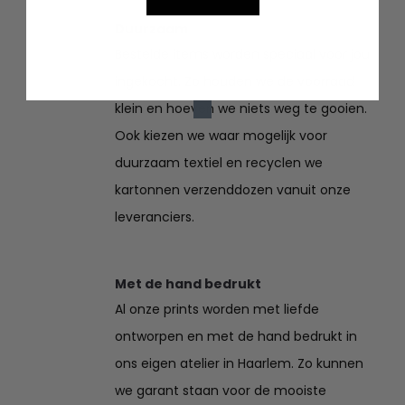
Duurzaam
Bestelde items worden speciaal voor jou
ingekocht. Zo houden we de voorraad
klein en hoeven we niets weg te gooien.
Ook kiezen we waar mogelijk voor
duurzaam textiel en recyclen we
kartonnen verzenddozen vanuit onze
leveranciers.
Met de hand bedrukt
Al onze prints worden met liefde
ontworpen en met de hand bedrukt in
ons eigen atelier in Haarlem. Zo kunnen
we garant staan voor de mooiste