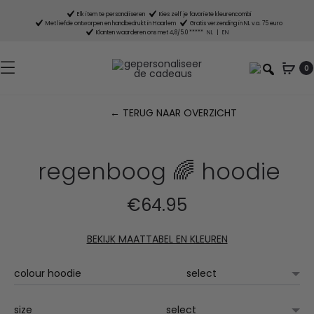
Elk item te personaliseren
Kies zelf je favoriete kleurencombi
Met liefde ontworpen en handbedrukt in Haarlem
Gratis verzending in NL v.a. 75 euro
Klanten waarderen ons met 4,8/5.0 *****
NL
|
EN
0
← TERUG NAAR OVERZICHT
P
n
regenboog 🌈 hoodie
€
64.95
BEKIJK MAATTABEL EN KLEUREN
colour hoodie
size