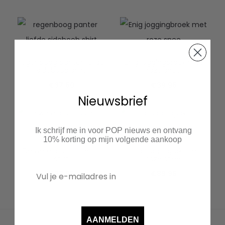
regenboog panter liefde
Enig joggingbroek met
sideboob shirt
roze snee
€
37.50
€
39.95
Nieuwsbrief
Ik schrijf me in voor POP nieuws en ontvang
10% korting op mijn volgende aankoop
De wereld is mooier t-
Enig joggingpak met
shirt
roze snee
€
33.95
€
89.95
AANMELDEN