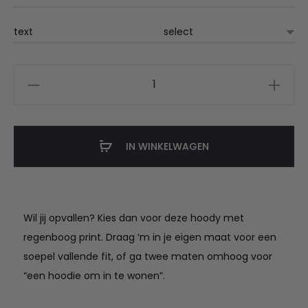
text
regenboog
🌈
hoodie
aantal
IN WINKELWAGEN
Wil jij opvallen? Kies dan voor deze hoody met
regenboog print. Draag ‘m in je eigen maat voor een
soepel vallende fit, of ga twee maten omhoog voor
“een hoodie om in te wonen”.