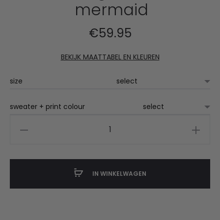
mermaid
€
59.95
BEKIJK MAATTABEL EN KLEUREN
size
sweater + print colour
Queenager
sweater
mermaid
aantal
IN WINKELWAGEN