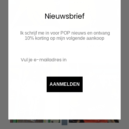
Nieuwsbrief
Ik schrijf me in voor POP nieuws en ontvang
Geduldintolerant
regenboog 🌈 sweater
10% korting op mijn volgende aankoop
sweater
€
59.95
€
59.95
AANMELDEN