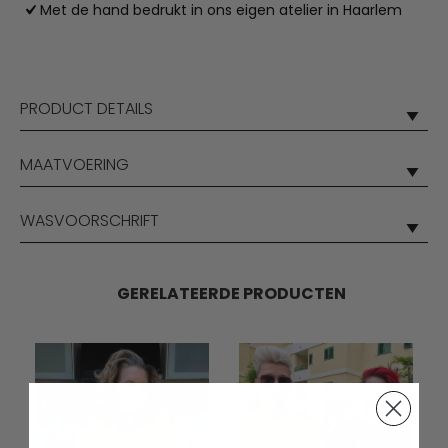
Met de hand bedrukt in ons eigen atelier in Haarlem
PRODUCT DETAILS
MAATVOERING
WASVOORSCHRIFT
GERELATEERDE PRODUCTEN