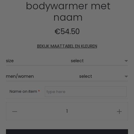
bodywarmer met
naam
€
54.50
BEKIJK MAATTABEL EN KLEUREN
size
men/women
Name on item
*
PUK
softshell
bodywarmer
met