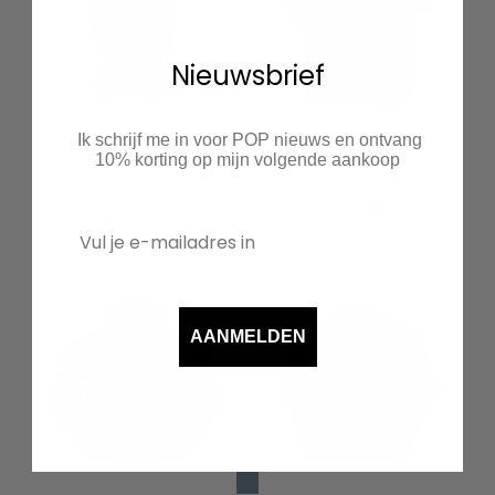
Nieuwsbrief
Ik schrijf me in voor POP nieuws en ontvang
10% korting op mijn volgende aankoop
PUK baseball jas met
PUK polo met naam
naam
€
34.95
€
54.95
AANMELDEN