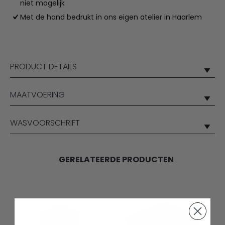
niet mogelijk
Met de hand bedrukt in ons eigen atelier in Haarlem
PRODUCT DETAILS
MAATVOERING
WASVOORSCHRIFT
GERELATEERDE PRODUCTEN