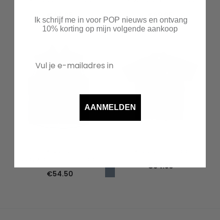
PUK hoodie met naam
PUK windjack met naam
€
44.95
€
69.95
Ik schrijf me in voor POP nieuws en ontvang
10% korting op mijn volgende aankoop
AANMELDEN
PUK softshell
PUK polo met naam
bodywarmer met naam
€
34.95
€
54.50