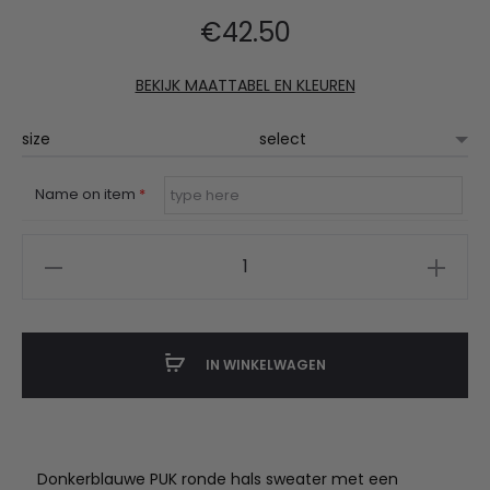
€
42.50
BEKIJK MAATTABEL EN KLEUREN
size
Name on item
*
PUK
sweater
met
naam
IN WINKELWAGEN
aantal
Donkerblauwe PUK ronde hals sweater met een