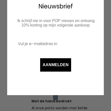
Nieuwsbrief
Ik schrijf me in voor POP nieuws en ontvang
10% korting op mijn volgende aankoop
Duurzaam
Bestelde items worden speciaal voor jou
ingekocht. Zo houden we de voorraad
klein en hoeven we niets weg te gooien.
Ook kiezen we waar mogelijk voor
AANMELDEN
duurzaam textiel en recyclen we
kartonnen verzenddozen vanuit onze
leveranciers.
Met de hand bedrukt
Al onze prints worden met liefde