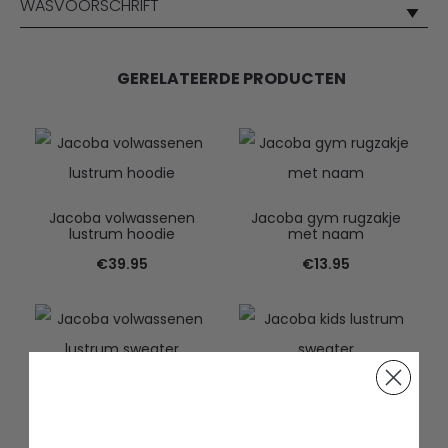
WASVOORSCHRIFT
GERELATEERDE PRODUCTEN
Jacoba volwassenen
Jacoba gym rugzakje
lustrum hoodie
met naam
€
39.95
€
13.95
Jacoba volwassenen
Jacoba kids lustrum
lustrum sweater
sweater
€
37.50
€
29.95