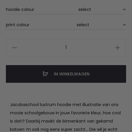
hoodie colour
print colour
Jacoba
volwassenen
hoodie
aantal
IN WINKELWAGEN
Jacobaschool lustrum hoodie met illustratie van ons
mooie schoolgebouw in jouw favoriete kleur, hoe cool
is dat!? Daarbij maakt de binnenkant van gekamd
katoen ‘m ook nog eens super zacht… Die wil je echt