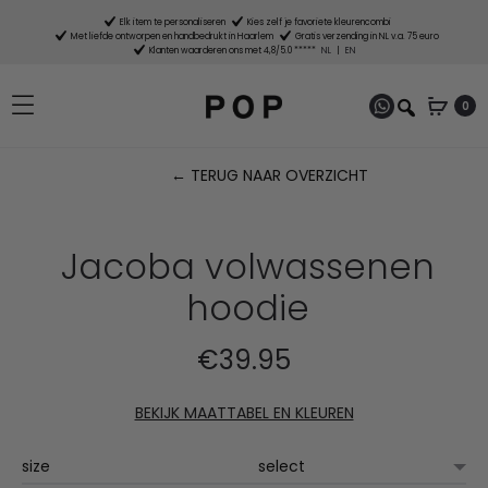
Elk item te personaliseren
Kies zelf je favoriete kleurencombi
Met liefde ontworpen en handbedrukt in Haarlem
Gratis verzending in NL v.a. 75 euro
Klanten waarderen ons met 4,8/5.0 *****
NL
|
EN
0
← TERUG NAAR OVERZICHT
P
n
Jacoba volwassenen
hoodie
€
39.95
BEKIJK MAATTABEL EN KLEUREN
size