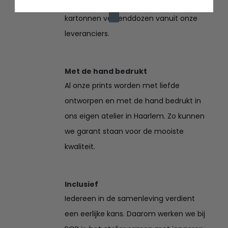
duurzaam textiel en recyclen we
kartonnen verzenddozen vanuit onze
leveranciers.
Met de hand bedrukt
Al onze prints worden met liefde
ontworpen en met de hand bedrukt in
ons eigen atelier in Haarlem. Zo kunnen
we garant staan voor de mooiste
kwaliteit.
Inclusief
Iedereen in de samenleving verdient
een eerlijke kans. Daarom werken we bij