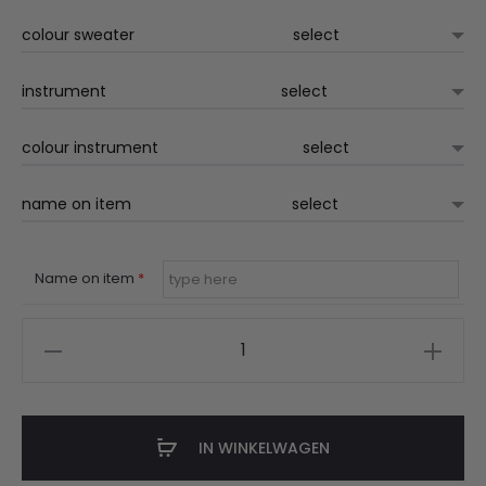
€42.50
colour sweater
instrument
colour instrument
name on item
Name on item
*
Divertimento
sweater
met
of
IN WINKELWAGEN
zonder