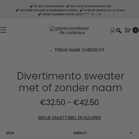
Elk item te personaliseren
Kies zelf je favoriete kleurencombi
Met liefde ontworpen en handbedrukt in Haarlem
Gratis verzending in NL v.a. 75 euro
Klanten waarderen ons met 4,8/5.0 *****
NL
|
EN
0
← TERUG NAAR OVERZICHT
P
n
Divertimento sweater
met of zonder naam
Prijsklasse:
€
32.50
-
€
42.50
€32.50
BEKIJK MAATTABEL EN KLEUREN
tot
size