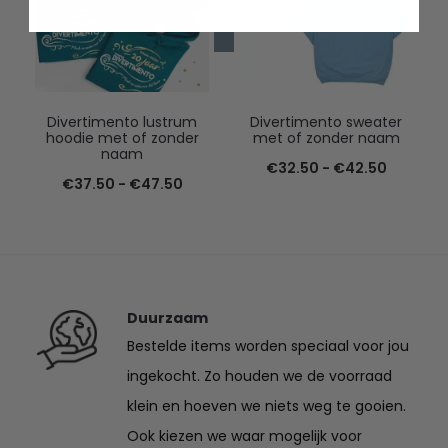
Divertimento lustrum
Divertimento sweater
hoodie met of zonder
met of zonder naam
naam
Prijsklas
€
32.50
-
€
42.50
Prijsklasse:
€
37.50
-
€
47.50
€32.50
€37.50
tot
tot
€42.50
€47.50
Duurzaam
Bestelde items worden speciaal voor jou
ingekocht. Zo houden we de voorraad
klein en hoeven we niets weg te gooien.
Ook kiezen we waar mogelijk voor