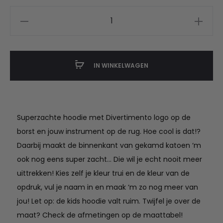
Divertimento
hoodie
met
of
IN WINKELWAGEN
zonder
naam
aantal
Superzachte hoodie met Divertimento logo op de
borst en jouw instrument op de rug. Hoe cool is dat!?
Daarbij maakt de binnenkant van gekamd katoen ‘m
ook nog eens super zacht… Die wil je echt nooit meer
uittrekken! Kies zelf je kleur trui en de kleur van de
opdruk, vul je naam in en maak ‘m zo nog meer van
jou! Let op: de kids hoodie valt ruim. Twijfel je over de
maat? Check de afmetingen op de maattabel!