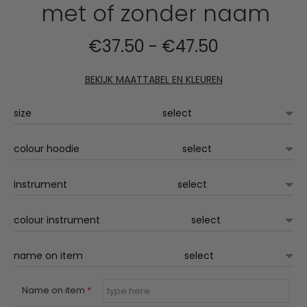
met of zonder naam
Prijsklasse:
€
37.50
-
€
47.50
€37.50
BEKIJK MAATTABEL EN KLEUREN
tot
size
€47.50
colour hoodie
instrument
colour instrument
name on item
Name on item
*