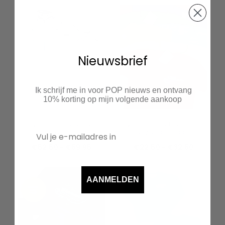
Nieuwsbrief
Ik schrijf me in voor POP nieuws en ontvang
10% korting op mijn volgende aankoop
Divertimento onesie
Divertimento t-shirt met
met instrument
of zonder naam
Prijsklasse:
Prijsklas
€
52.50
-
€
59.95
€
22.50
-
€
32.50
€52.50
€22.50
tot
tot
AANMELDEN
€59.95
€32.50