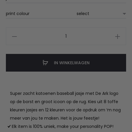
print colour
De
Ark
kids
baseball
IN WINKELWAGEN
jas
aantal
Super zacht katoenen baseball jasje met De Ark logo
op de borst en groot icoon op de rug. Kies uit 8 toffe
kleuren jasjes en 12 kleuren voor de opdruk om ‘m nog
meer van jou te maken. Het is jouw feestje!
Elk item is 100% uniek, make your personality POP!