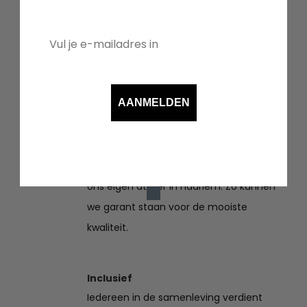
Ook kiezen we waar mogelijk voor
duurzaam textiel en recyclen we
kartonnen verzenddozen vanuit onze
leveranciers.
AANMELDEN
Met de hand bedrukt
Al onze prints worden met liefde
ontworpen en met de hand bedrukt in
ons eigen atelier in Haarlem. Zo kunnen
we garant staan voor de mooiste
kwaliteit.
Inclusief
Iedereen in de samenleving verdient