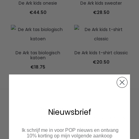
De Ark kids onesie
De Ark kids sweater
€
44.50
€
28.50
De Ark tas biologisch
De Ark kids t-shirt classic
katoen
€
20.50
€
18.75
Duurzaam
Nieuwsbrief
Bestelde items worden speciaal voor jou
ingekocht. Zo houden we de voorraad
Ik schrijf me in voor POP nieuws en ontvang
klein en hoeven we niets weg te gooien.
10% korting op mijn volgende aankoop