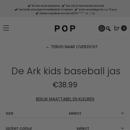
Elk item te personaliseren
Kies zelf je favoriete kleurencombi
Met liefde ontworpen en handbedrukt in Haarlem
Gratis verzending in NL v.a. 75 euro
Klanten waarderen ons met 4,8/5.0 *****
NL
|
EN
0
← TERUG NAAR OVERZICHT
P
n
De Ark kids baseball jas
€
38.99
BEKIJK MAATTABEL EN KLEUREN
size
jacket colour