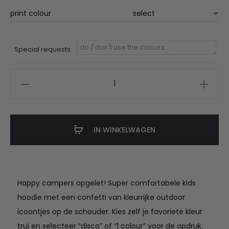
print colour
Special requests
pastel
hoodie
happy
camper
IN WINKELWAGEN
kids
aantal
Happy campers opgelet! Super comfortabele kids
hoodie met een confetti van kleurrijke outdoor
icoontjes op de schouder. Kies zelf je favoriete kleur
trui en selecteer “disco” of “1 colour” voor de opdruk.