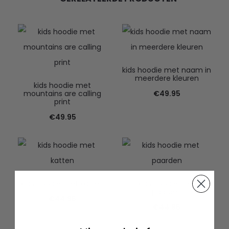
kids hoodie met naam in
meerdere kleuren
kids hoodie met
mountains are calling
€
49.95
print
€
49.95
kids hoodie met katten
kids hoodie met
paarden
€
44.95
€
44.95