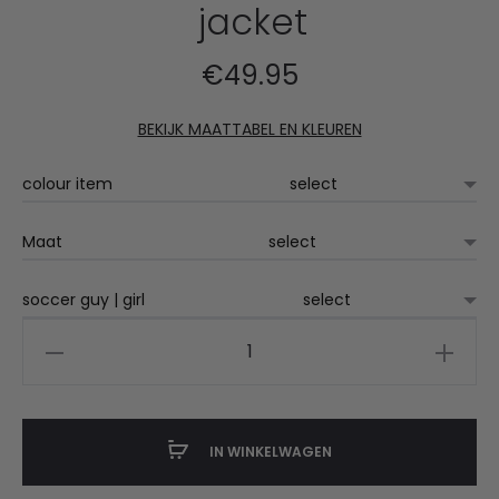
jacket
€
49.95
BEKIJK MAATTABEL EN KLEUREN
colour item
Maat
soccer guy | girl
GW
teens
/
adults
IN WINKELWAGEN
club
jacket