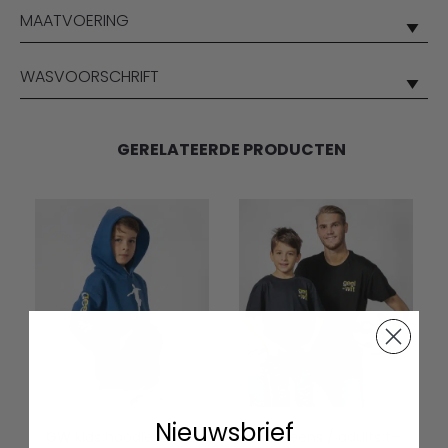
MAATVOERING
WASVOORSCHRIFT
GERELATEERDE PRODUCTEN
Nieuwsbrief
GW kids hoodie iconic
GW teens / adults t-