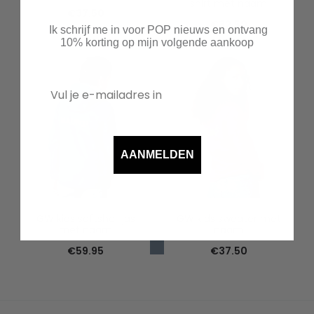
shirt met naam
€
37.50
€
32.50
Ik schrijf me in voor POP nieuws en ontvang
10% korting op mijn volgende aankoop
AANMELDEN
GW kids softshell jas
GW kids sweater met
met naam
naam
€
59.95
€
37.50