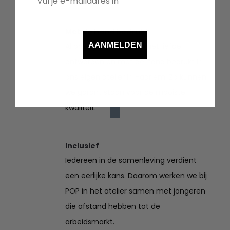
Met de hand bedrukt
AANMELDEN
Al onze prints worden met liefde
ontworpen en met de hand bedrukt in
ons eigen atelier in Haarlem. Zo kunnen
we garant staan voor de mooiste
kwaliteit.
Inclusief
Iedereen in de samenleving verdient
een eerlijke kans. Daarom werken we bij
POP in het atelier samen met jongeren
die afstand hebben tot de
arbeidsmarkt.