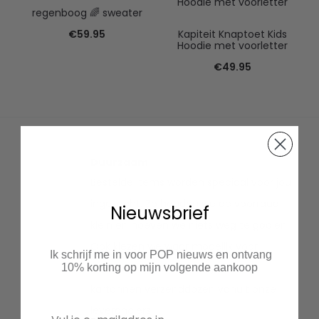
regenboog 🌈 sweater
€
59.95
Kapiteit Knaptoet Kids
Hoodie met voorletter
€
49.95
Duurzaam
Bestelde items worden speciaal voor jou
ingekocht. Zo houden we de voorraad
Nieuwsbrief
klein en hoeven we niets weg te gooien.
Ook kiezen we waar mogelijk voor
Ik schrijf me in voor POP nieuws en ontvang
duurzaam textiel en recyclen we
10% korting op mijn volgende aankoop
kartonnen verzenddozen vanuit onze
leveranciers.