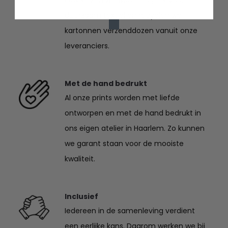
duurzaam textiel en recyclen we
kartonnen verzenddozen vanuit onze
leveranciers.
Met de hand bedrukt
Al onze prints worden met liefde
ontworpen en met de hand bedrukt in
ons eigen atelier in Haarlem. Zo kunnen
we garant staan voor de mooiste
kwaliteit.
Inclusief
Iedereen in de samenleving verdient
een eerlijke kans. Daarom werken we bij