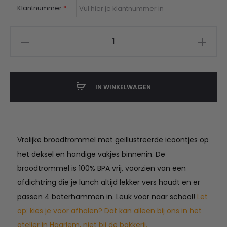
Klantnummer
*
Van
Vessem
Broodtrommel
aantal
IN WINKELWAGEN
Vrolijke broodtrommel met geïllustreerde icoontjes op
het deksel en handige vakjes binnenin. De
broodtrommel is 100% BPA vrij, voorzien van een
afdichtring die je lunch altijd lekker vers houdt en er
passen 4 boterhammen in. Leuk voor naar school!
Let
op: kies je voor afhalen? Dat kan alleen bij ons in het
atelier in Haarlem, niet bij de bakkerij.