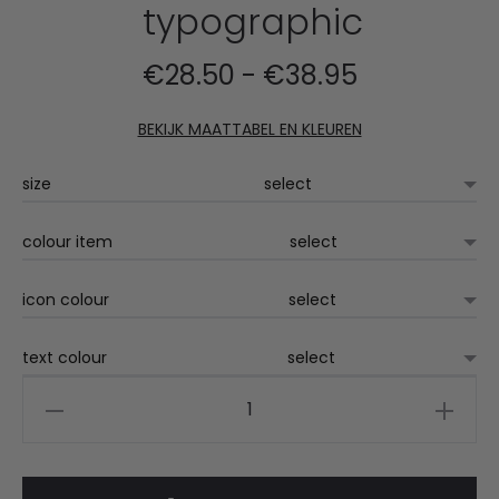
typographic
Prijsklasse:
€
28.50
-
€
38.95
€28.50
BEKIJK MAATTABEL EN KLEUREN
tot
size
€38.95
colour item
icon colour
text colour
RW
sweater
typographic
aantal