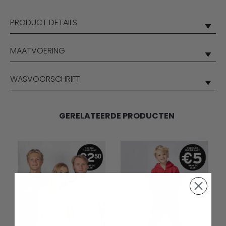
PRODUCT DETAILS
MAATVOERING
WASVOORSCHRIFT
GERELATEERDE PRODUCTEN