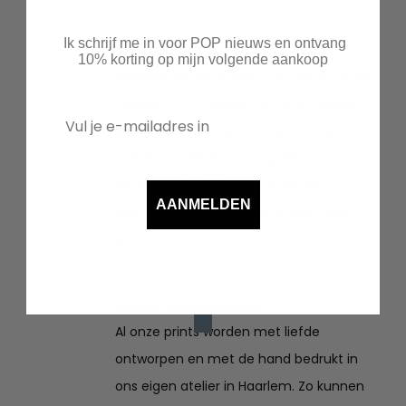
€47.50
€54.95
Ik schrijf me in voor POP nieuws en ontvang
Duurzaam
10% korting op mijn volgende aankoop
Bestelde items worden speciaal voor jou
ingekocht. Zo houden we de voorraad
klein en hoeven we niets weg te gooien.
Ook kiezen we waar mogelijk voor
duurzaam textiel en recyclen we
AANMELDEN
kartonnen verzenddozen vanuit onze
leveranciers.
Met de hand bedrukt
Al onze prints worden met liefde
ontworpen en met de hand bedrukt in
ons eigen atelier in Haarlem. Zo kunnen