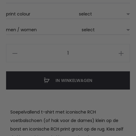
print colour
men / women
RCH
t-
shirt
iconic
IN WINKELWAGEN
aantal
Soepelvallend t-shirt met iconische RCH
voetbalschoen (of hak voor de dames) klein op de
borst en iconische RCH print groot op de rug. Kies zelf