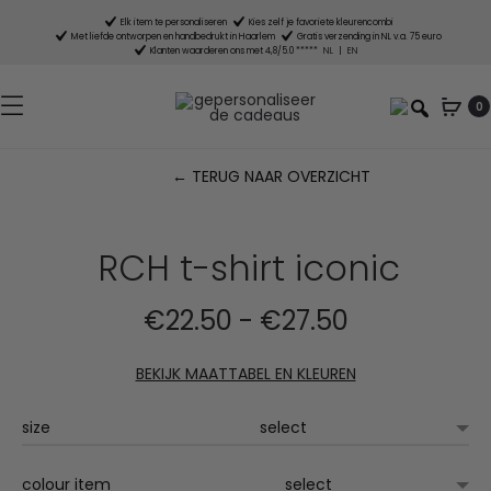
Elk item te personaliseren
Kies zelf je favoriete kleurencombi
Met liefde ontworpen en handbedrukt in Haarlem
Gratis verzending in NL v.a. 75 euro
Klanten waarderen ons met 4,8/5.0 *****
NL
|
EN
0
← TERUG NAAR OVERZICHT
P
n
RCH t-shirt iconic
Prijsklasse:
€
22.50
-
€
27.50
€22.50
BEKIJK MAATTABEL EN KLEUREN
tot
size
€27.50
colour item