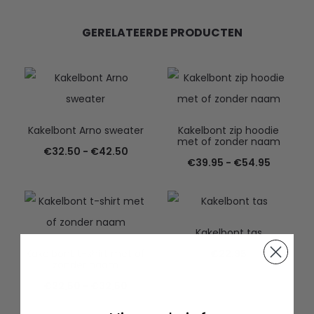
GERELATEERDE PRODUCTEN
Kakelbont Arno sweater
Kakelbont zip hoodie
met of zonder naam
Prijsklasse:
€
32.50
-
€
42.50
Prijsklas
€
39.95
-
€
54.95
€32.50
€39.95
tot
tot
€42.50
€54.95
Kakelbont tas
Kakelbont t-shirt met of
€
22.95
zonder naam
Prijsklasse:
€
22.50
-
€
32.50
€22.50