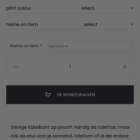
€22.50
print colour
name on item
Name on item
*
Kakelbont
etui
met
of
IN WINKELWAGEN
zonder
naam
aantal
Stevige Kakelbont zip pouch. Handig als toilettas, maar
ook als etui voor je zonnebril, telefoon of al die andere