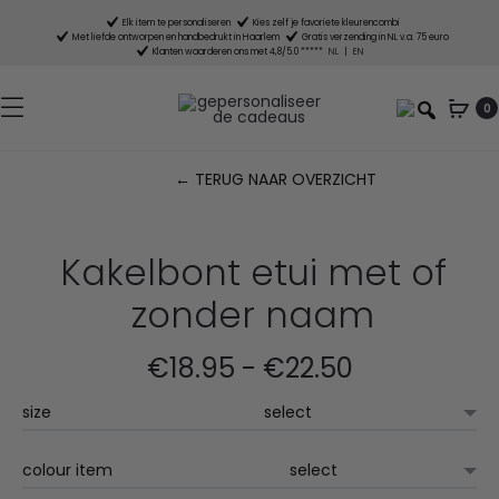
Elk item te personaliseren
Kies zelf je favoriete kleurencombi
Met liefde ontworpen en handbedrukt in Haarlem
Gratis verzending in NL v.a. 75 euro
Klanten waarderen ons met 4,8/5.0 *****
NL
|
EN
0
← TERUG NAAR OVERZICHT
P
n
Kakelbont etui met of
zonder naam
Prijsklasse:
€
18.95
-
€
22.50
size
€18.95
tot
colour item