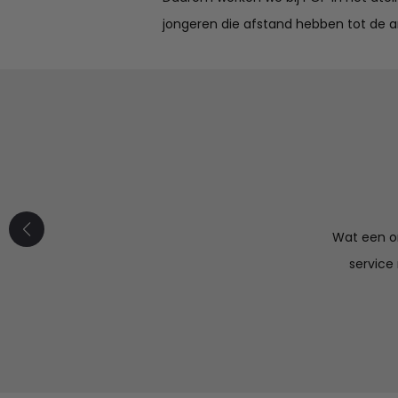
jongeren die afstand hebben tot de a
Mooi product
maal naar wens. Fijne communicatie, ik ga hier zeker
Wat een or
vaker bestellen.
service