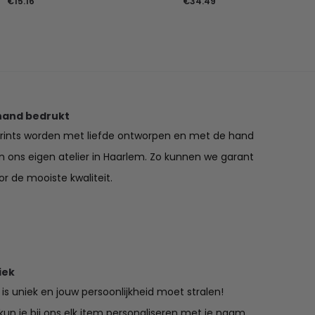
€
15.16
€
34.49
hand bedrukt
prints worden met liefde ontworpen en met de hand
in ons eigen atelier in Haarlem. Zo kunnen we garant
r de mooiste kwaliteit.
iek
is uniek en jouw persoonlijkheid moet stralen!
un je bij ons elk item personaliseren met je naam