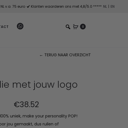
NL v.a. 75 euro
Klanten waarderen ons met 4,8/5.0 *****
NL
|
EN
TACT
0
← TERUG NAAR OVERZICHT
Pr
na
ie met jouw logo
€
38.52
s 100% uniek, make your personality POP!
oor jou gemaakt, dus ruilen of