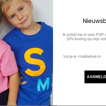
Nieuwsb
Ik schrijf me in voor POP
10% korting op mijn v
AANMEL
uw logo
Kabel etui met jouw logo
Laptopho