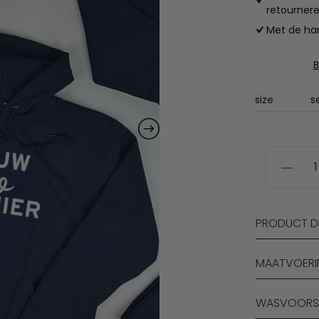
retournere
Met de han
B
size
Hoodie
met
jouw
logo
PRODUCT DE
aantal
MAATVOER
WASVOORS