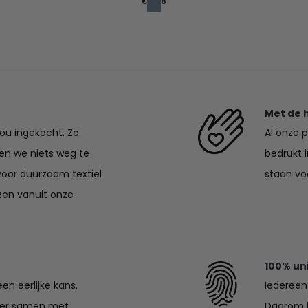
€
9.38
Met de 
jou ingekocht. Zo
Al onze 
en we niets weg te
bedrukt 
voor duurzaam textiel
staan voo
zen vanuit onze
100% un
en eerlijke kans.
Iedereen 
lier samen met
Daarom k