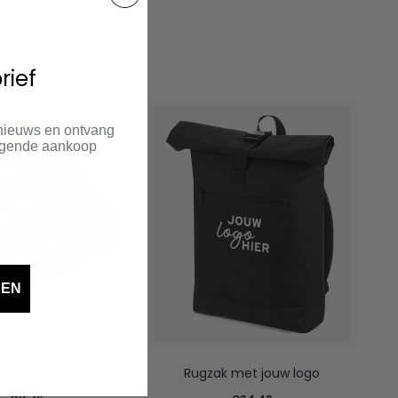
rief
 nieuws en ontvang
olgende aankoop
DEN
es met jouw logo
Rugzak met jouw logo